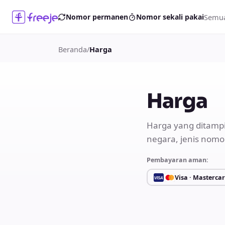
Semua
Nomor permanen
Nomor sekali pakai
Beranda
/
Harga
Harga
Harga yang ditampi
negara, jenis nomo
Pembayaran aman:
Visa · Masterca
VISA