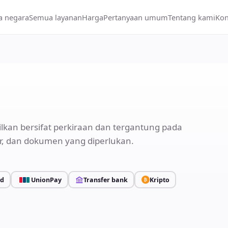
 negara
Semua layanan
Harga
Pertanyaan umum
Tentang kami
Kon
lkan bersifat perkiraan dan tergantung pada
r, dan dokumen yang diperlukan.
rd
UnionPay
Transfer bank
Kripto
₿