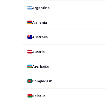
Argentina
Armenia
Australia
Austria
Azerbaijan
Bangladesh
Belarus