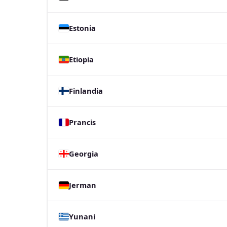
Estonia
Etiopia
Finlandia
Prancis
Georgia
Jerman
Yunani