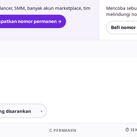
lancer, SMM, banyak akun marketplace, tim
Mencoba sebuah
melindungi no
apatkan nomor permanen →
Beli nomor 
.
⏱ SE
↻ PERMANEN