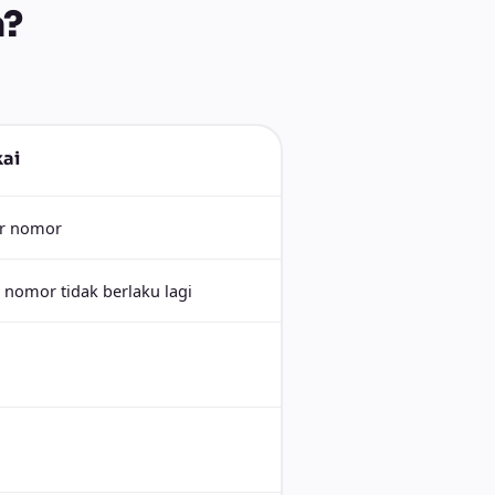
a?
kai
er nomor
u nomor tidak berlaku lagi