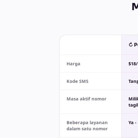
M
↻ P
Harga
$18/
Kode SMS
Tanp
Masa aktif nomor
Mil
tagi
Beberapa layanan
Ya -
dalam satu nomor