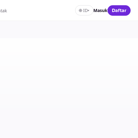
tak
🌐
ID
Masuk
Daftar
▾