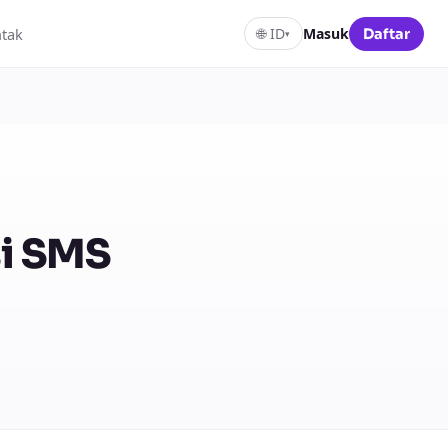
tak
🌐
ID
Masuk
Daftar
▾
si SMS