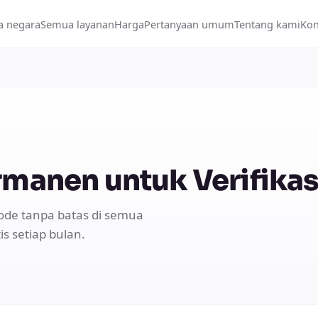
 negara
Semua layanan
Harga
Pertanyaan umum
Tentang kami
Kon
rmanen untuk Verifika
ode tanpa batas di semua
s setiap bulan.