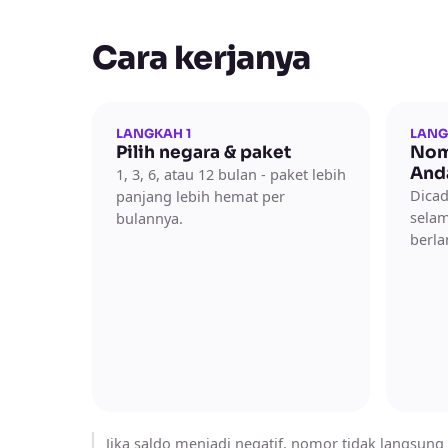
Cara kerjanya
LANGKAH 1
LANG
Pilih negara & paket
Nom
And
1, 3, 6, atau 12 bulan - paket lebih
Dica
panjang lebih hemat per
sela
bulannya.
berla
Jika saldo menjadi negatif, nomor tidak langsung