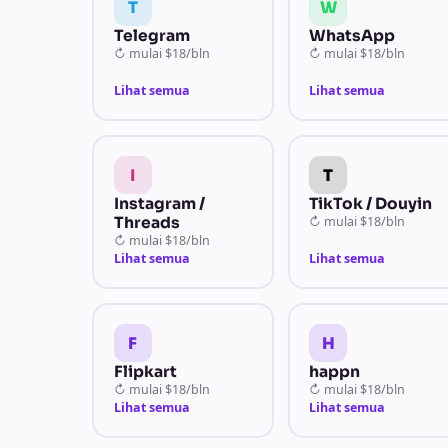
T
W
Telegram
WhatsApp
↻
mulai
$18/bln
↻
mulai
$18/bln
Lihat semua
Lihat semua
I
T
Instagram /
TikTok / Douyin
Threads
↻
mulai
$18/bln
↻
mulai
$18/bln
Lihat semua
Lihat semua
F
H
Flipkart
happn
↻
mulai
$18/bln
↻
mulai
$18/bln
Lihat semua
Lihat semua