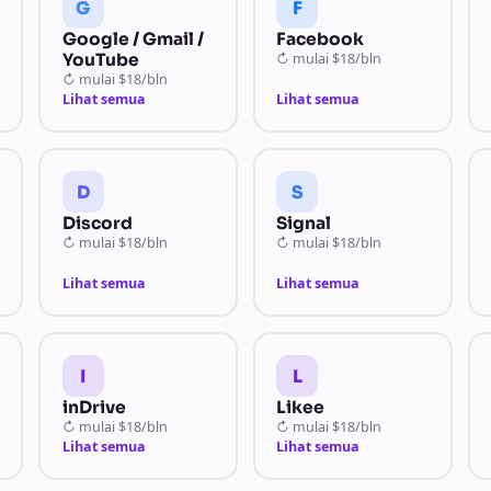
G
F
Google / Gmail /
Facebook
YouTube
↻
mulai
$18/bln
↻
mulai
$18/bln
Lihat semua
Lihat semua
D
S
Discord
Signal
↻
mulai
$18/bln
↻
mulai
$18/bln
Lihat semua
Lihat semua
I
L
inDrive
Likee
↻
mulai
$18/bln
↻
mulai
$18/bln
Lihat semua
Lihat semua