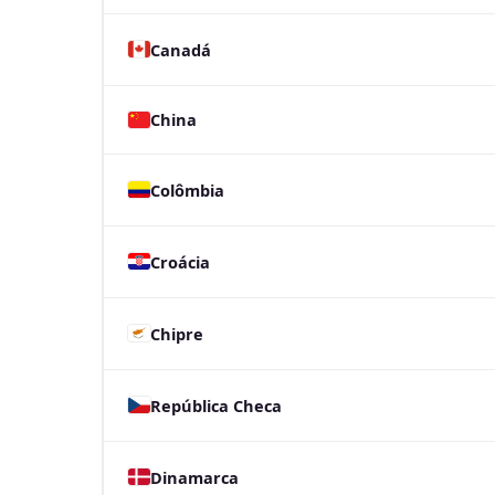
Canadá
China
Colômbia
Croácia
Chipre
República Checa
Dinamarca