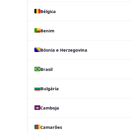
Bélgica
Benim
Bósnia e Herzegovina
Brasil
Bulgária
Camboja
Camarões