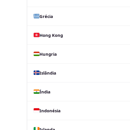
Grécia
Hong Kong
Hungria
Islândia
Índia
Indonésia
Irlanda