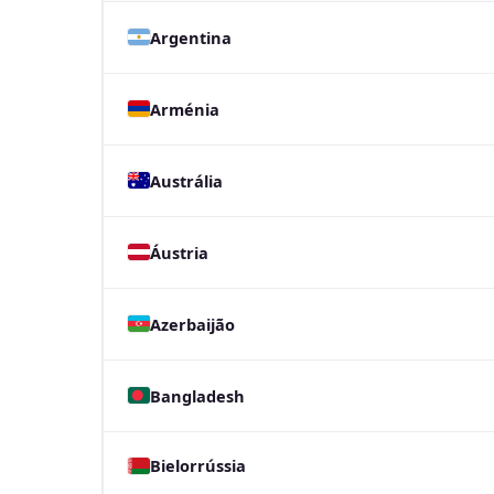
Argentina
Arménia
Austrália
Áustria
Azerbaijão
Bangladesh
Bielorrússia