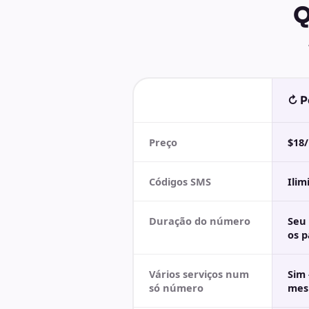
Q
↻ P
Preço
$18/
Códigos SMS
Ilim
Duração do número
Seu 
os 
Vários serviços num
Sim 
só número
mes