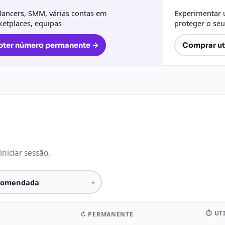
lancers, SMM, várias contas em
Experimentar u
etplaces, equipas
proteger o se
ter número permanente →
Comprar ut
niciar sessão.
⏱ UT
↻ PERMANENTE