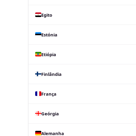
Egito
Estónia
Etiópia
Finlândia
França
Geórgia
Alemanha