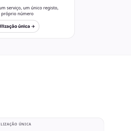
m serviço, um único registo,
u próprio número
ilização única →
ILIZAÇÃO ÚNICA