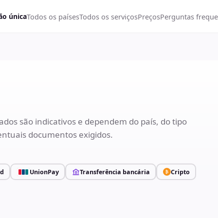
Todos os países
Todos os serviços
Preços
Perguntas freque
ão única
dos são indicativos e dependem do país, do tipo
ntuais documentos exigidos.
rd
UnionPay
Transferência bancária
Cripto
₿