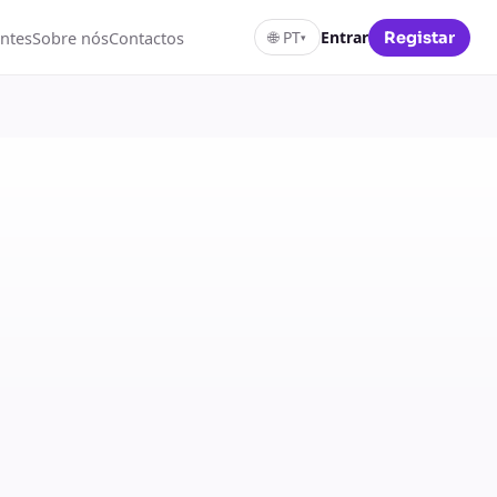
ntes
Sobre nós
Contactos
🌐
PT
Entrar
Registar
▾