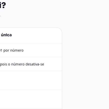
i?
.
 única
.01 por número
pois o número desativa-se