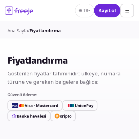
☰
🌐
TR
Kayıt ol
▾
Ana Sayfa
/
Fiyatlandırma
Fiyatlandırma
Gösterilen fiyatlar tahminidir; ülkeye, numara
türüne ve gereken belgelere bağlıdır.
Güvenli ödeme:
Visa · Mastercard
UnionPay
VISA
Banka havalesi
Kripto
₿