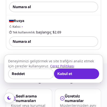
Numara al
Rusya
-
↻ Kalıcı
:
başlangıç $2.69
⏱ Tek kullanımlık
:
Numara al
Deneyiminizi geliştirmek ve site trafiğini analiz etmek
için çerezler kullanıyoruz.
Çerez Politikası
Reddet
Kabul et
Yalnızca doğrulama değil
Tüm hizmetler
Sesli arama
Ücretsiz
numaraları
numaralar
Kişisel veya kurumsal
Müşterilerinizden aynı