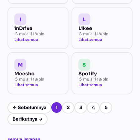
I
L
inDrive
Likee
↻
mulai
$18/bln
↻
mulai
$18/bln
Lihat semua
Lihat semua
M
S
Meesho
Spotify
↻
mulai
$18/bln
↻
mulai
$18/bln
Lihat semua
Lihat semua
←
Sebelumnya
1
2
3
4
5
Halaman 1 dari 5
Berikutnya
→
Semua layanan