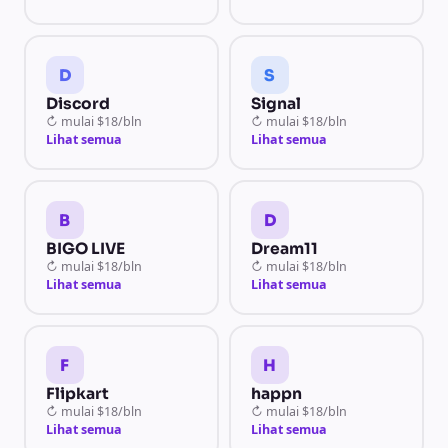
D
S
Discord
Signal
↻
mulai
$18/bln
↻
mulai
$18/bln
Lihat semua
Lihat semua
B
D
BIGO LIVE
Dream11
↻
mulai
$18/bln
↻
mulai
$18/bln
Lihat semua
Lihat semua
F
H
Flipkart
happn
↻
mulai
$18/bln
↻
mulai
$18/bln
Lihat semua
Lihat semua