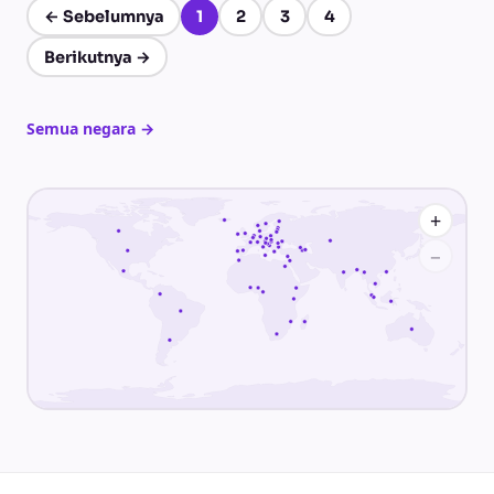
←
Sebelumnya
1
2
3
4
Halaman 1 dari 4
Berikutnya
→
Semua negara
→
+
−