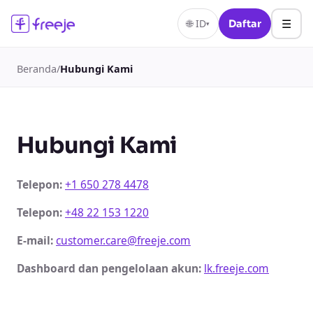
☰
🌐
ID
Daftar
▾
Beranda
/
Hubungi Kami
Hubungi Kami
Telepon
:
+1 650 278 4478
Telepon
:
+48 22 153 1220
E-mail
:
customer.care@freeje.com
Dashboard dan pengelolaan akun
:
lk.freeje.com