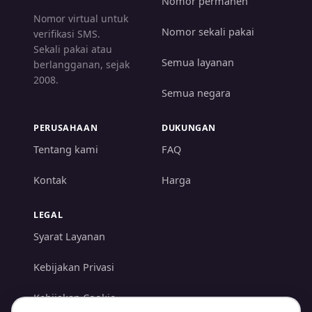
Nomor permanen
Nomor virtual untuk
Nomor sekali pakai
verifikasi SMS.
Sekali pakai atau
Semua layanan
berlangganan, sejak
2008.
Semua negara
PERUSAHAAN
DUKUNGAN
Tentang kami
FAQ
Kontak
Harga
LEGAL
Syarat Layanan
Kebijakan Privasi
Kebijakan Cookie