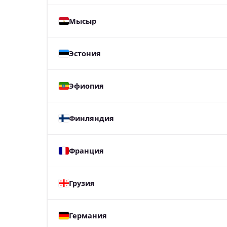
Мысыр
Эстония
Эфиопия
Финляндия
Франция
Грузия
Германия