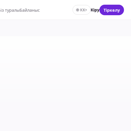
Біз туралы
Байланыс
🌐
KK
Кіру
Тіркелу
▾