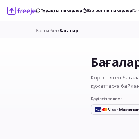
Ба
Тұрақты нөмірлер
Бір реттік нөмірлер
Басты бет
/
Бағалар
Бағала
Көрсетілген бағал
құжаттарға байла
Қауіпсіз төлем:
Visa · Masterca
VISA