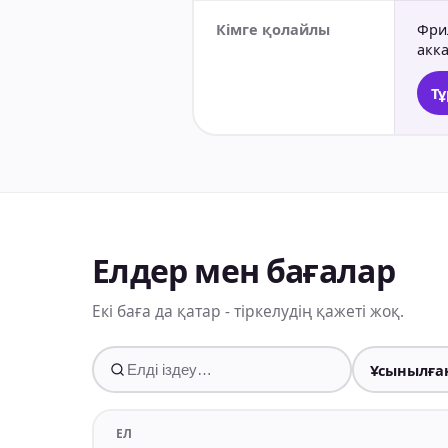
Кімге қолайлы
Фри
акк
Тұ
Елдер мен бағалар
Екі баға да қатар - тіркелудің қажеті жоқ.
ЕЛ