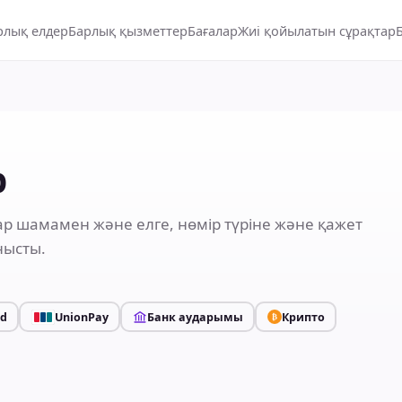
рлық елдер
Барлық қызметтер
Бағалар
Жиі қойылатын сұрақтар
р
ар шамамен және елге, нөмір түріне және қажет
нысты.
rd
UnionPay
Банк аударымы
Крипто
₿