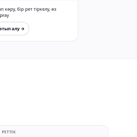
 көру, бір рет тіркелу, өз
орғау
сатып алу →
 РЕТТІК