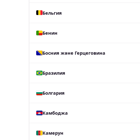
Бельгия
Бенин
Босния және Герцеговина
Бразилия
Болгария
Камбоджа
Камерун