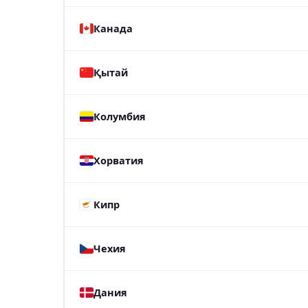
Канада
Қытай
Колумбия
Хорватия
Кипр
Чехия
Дания