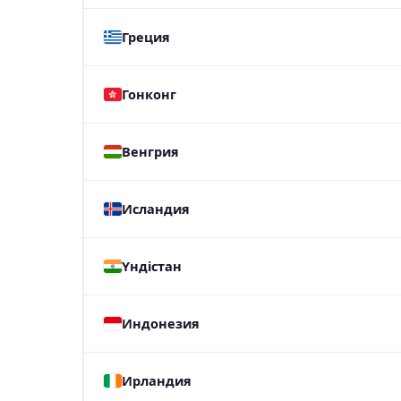
Греция
Гонконг
Венгрия
Исландия
Үндістан
Индонезия
Ирландия