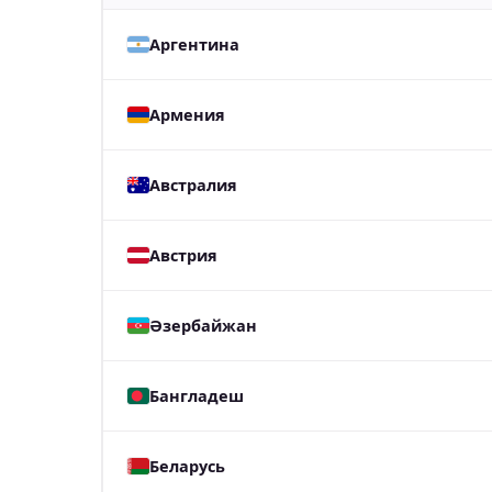
Аргентина
Армения
Австралия
Австрия
Әзербайжан
Бангладеш
Беларусь