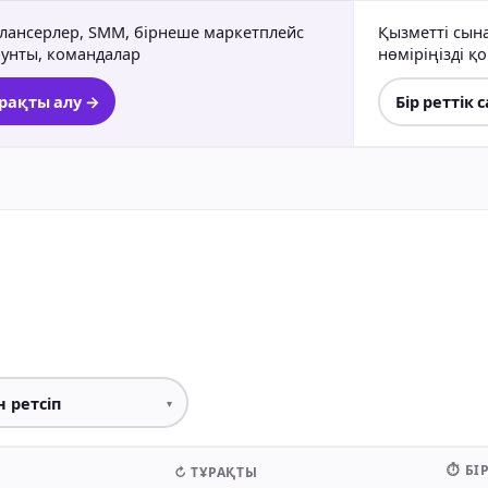
лансерлер, SMM, бірнеше маркетплейс
Қызметті сынап
аунты, командалар
нөміріңізді қ
рақты алу →
Бір реттік 
⏱ БІР
↻ ТҰРАҚТЫ