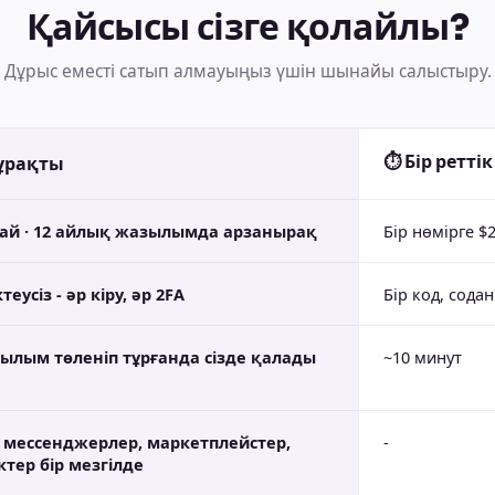
Қайсысы сізге қолайлы?
Дұрыс еместі сатып алмауыңыз үшін шынайы салыстыру.
⏱ Бір реттік
ұрақты
/ай · 12 айлық жазылымда арзанырақ
Бір нөмірге $
еусіз - әр кіру, әр 2FA
Бір код, сода
ылым төленіп тұрғанда сізде қалады
~10 минут
- мессенджерлер, маркетплейстер,
-
ктер бір мезгілде