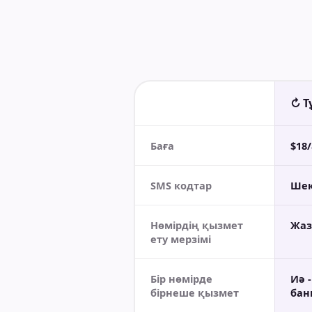
↻ Т
Баға
$18
SMS кодтар
Шект
Нөмірдің қызмет
Жаз
ету мерзімі
Бір нөмірде
Иә 
бірнеше қызмет
бан