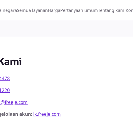
 negara
Semua layanan
Harga
Pertanyaan umum
Tentang kami
Kon
Kami
 4478
 1220
e@freeje.com
elolaan akun
:
lk.freeje.com