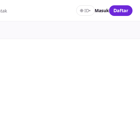
tak
🌐
ID
Masuk
Daftar
▾