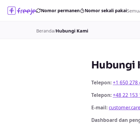
Semua
Nomor permanen
Nomor sekali pakai
Beranda
/
Hubungi Kami
Hubungi 
Telepon
:
+1 650 278
Telepon
:
+48 22 153
E-mail
:
customer.car
Dashboard dan peng