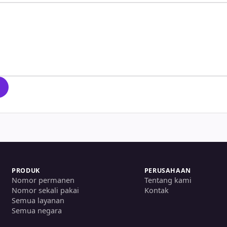
PRODUK
PERUSAHAAN
Nomor permanen
Tentang kami
Nomor sekali pakai
Kontak
Semua layanan
Semua negara