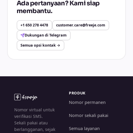
Ada pertanyaan? Kami siap
membantu.
+1 650 278 4478
customer.care@freeje.com
Dukungan di Telegram
Semua opsi kontak
→
PRODUK
Nomor permanen
Nomor virtual untuk
Nomor sekali pakai
verifikasi SMS.
Sekali pakai atau
Semua layanan
berlangganan, sejak