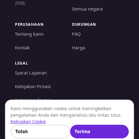
2008.
Semua negara
PERUSAHAAN
DUKUNGAN
Tentang kami
FAQ
Kontak
Harga
LEGAL
Syarat Layanan
Kebijakan Privasi
Kebijakan Cookie
Kami menggunakan cookie untuk meningkatkan
Kebijakan AML/KYC
pengalaman Anda dan menganalisis lalu lintas situs.
Kebijakan Cookie
Kebijakan
Pengembalian Dana
Tolak
Terima