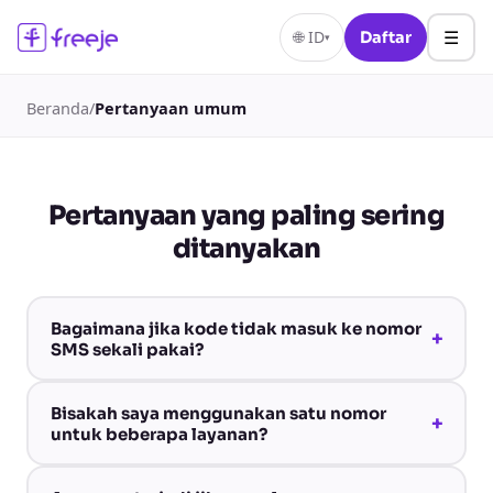
☰
🌐
ID
Daftar
▾
Beranda
/
Pertanyaan umum
Pertanyaan yang paling sering
ditanyakan
Bagaimana jika kode tidak masuk ke nomor
+
SMS sekali pakai?
Bisakah saya menggunakan satu nomor
+
untuk beberapa layanan?