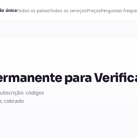
Todos os países
Todos os serviços
Preços
Perguntas freque
ão única
ermanente para Verifi
bscrição: códigos
r, cobrado