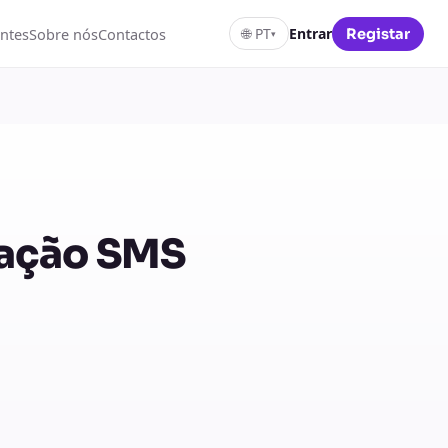
ntes
Sobre nós
Contactos
🌐
PT
Entrar
Registar
▾
cação SMS