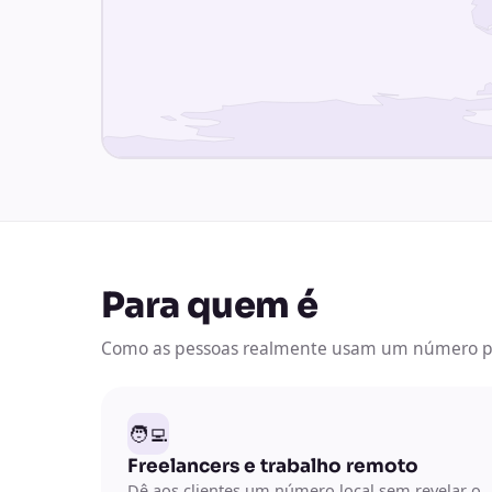
Para quem é
Como as pessoas realmente usam um número 
🧑‍💻
Freelancers e trabalho remoto
Dê aos clientes um número local sem revelar o