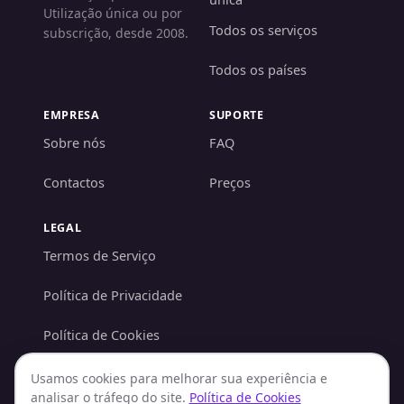
Utilização única ou por
Todos os serviços
subscrição, desde 2008.
Todos os países
EMPRESA
SUPORTE
Sobre nós
FAQ
Contactos
Preços
LEGAL
Termos de Serviço
Política de Privacidade
Política de Cookies
Política AML/KYC
Usamos cookies para melhorar sua experiência e
analisar o tráfego do site.
Política de Cookies