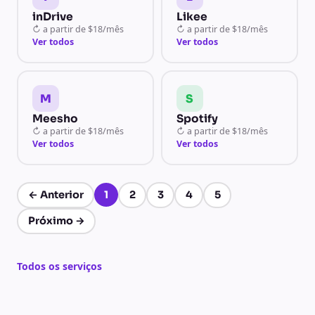
inDrive
Likee
↻
a partir de
$18/mês
↻
a partir de
$18/mês
Ver todos
Ver todos
M
S
Meesho
Spotify
↻
a partir de
$18/mês
↻
a partir de
$18/mês
Ver todos
Ver todos
←
Anterior
1
2
3
4
5
Página 1 de 5
Próximo
→
Todos os serviços