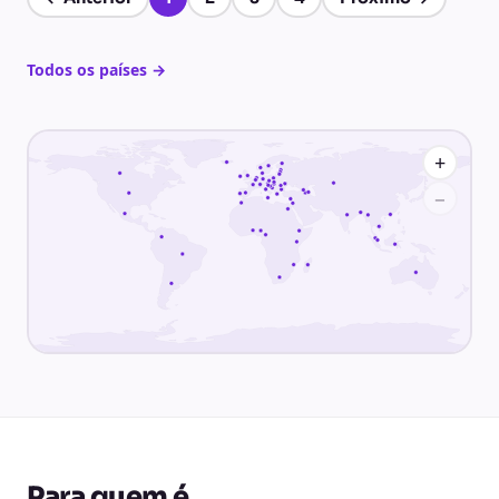
Página 1 de 4
Todos os países
→
+
−
Para quem é