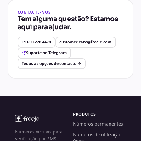
CONTACTE-NOS
Tem alguma questão? Estamos
aqui para ajudar.
+1 650 278 4478
customer.care@freeje.com
Suporte no Telegram
Todas as opções de contacto
→
PRODUTOS
Números permanentes
Números virtuais para
Números de utilização
verificação por SMS.
única