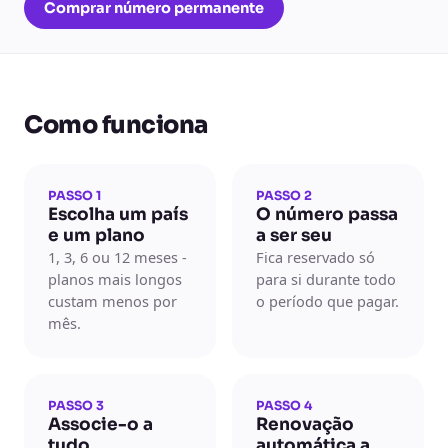
Comprar número permanente
Como funciona
PASSO 1
PASSO 2
Escolha um país
O número passa
e um plano
a ser seu
1, 3, 6 ou 12 meses -
Fica reservado só
planos mais longos
para si durante todo
custam menos por
o período que pagar.
mês.
PASSO 3
PASSO 4
Associe-o a
Renovação
tudo
automática a