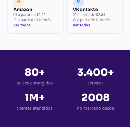
A
V
Amazon
VKontakte
⏱
a partir de
$2.22
⏱
a partir de
$2.04
↻
a partir de
$18/mês
↻
a partir de
$18/mês
Ver todos
Ver todos
80+
3.400+
países abrangidos
serviços
1M+
2008
clientes atendidos
no mercado desde