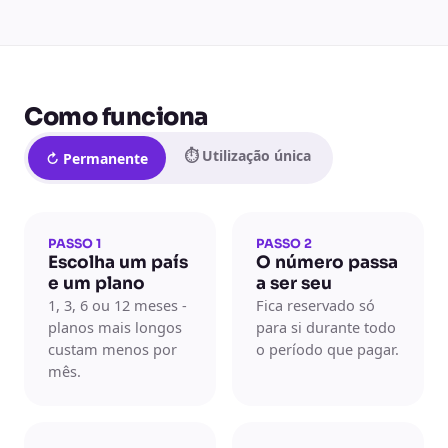
Como funciona
⏱ Utilização única
↻ Permanente
PASSO 1
PASSO 2
Escolha um país
O número passa
e um plano
a ser seu
1, 3, 6 ou 12 meses -
Fica reservado só
planos mais longos
para si durante todo
custam menos por
o período que pagar.
mês.