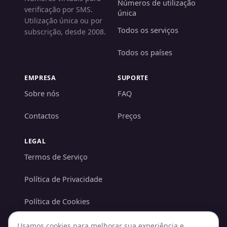
Números de utilização
verificação por SMS.
única
Utilização única ou por
Todos os serviços
subscrição, desde 2008.
Todos os países
EMPRESA
SUPORTE
Sobre nós
FAQ
Contactos
Preços
LEGAL
Termos de Serviço
Política de Privacidade
Política de Cookies
Política AML/KYC
Usamos cookies para melhorar sua experiência e