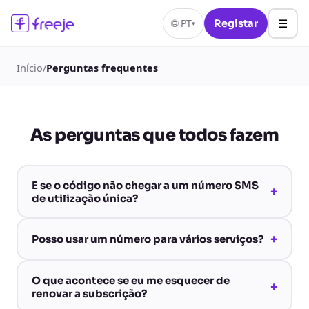
☰
🌐
PT
Registar
▾
Início
/
Perguntas frequentes
As perguntas que todos fazem
E se o código não chegar a um número SMS
+
de utilização única?
+
Posso usar um número para vários serviços?
O que acontece se eu me esquecer de
+
renovar a subscrição?