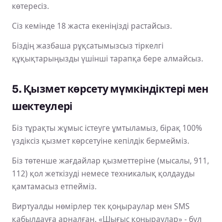
көтересіз.
Сіз кемінде 18 жаста екеніңізді растайсыз.
Біздің жазбаша рұқсатымызсыз тіркелгі
құқықтарыңызды үшінші тарапқа бере алмайсыз.
5. Қызмет көрсету мүмкіндіктері мен
шектеулері
Біз тұрақты жұмыс істеуге ұмтыламыз, бірақ 100%
үздіксіз қызмет көрсетуіне кепілдік бермейміз.
Біз төтенше жағдайлар қызметтеріне (мысалы, 911,
112) қол жеткізуді немесе техникалық қолдауды
қамтамасыз етпейміз.
Виртуалды нөмірлер тек қоңыраулар мен SMS
қабылдауға арналған. «Шығыс қоңыраулар» - бұл