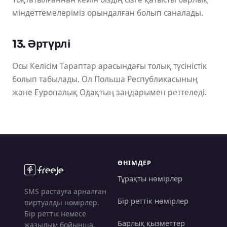
міндеттемелеріміз орындалған болып саналады.
13. Әртүрлі
Осы Келісім Тараптар арасындағы толық түсіністік
болып табылады. Ол Польша Республикасының
және Еуропалық Одақтың заңдарымен реттеледі.
ӨНІМДЕР
Тұрақты нөмірлер
SMS растауға арналған
Бір реттік нөмірлер
виртуалды нөмірлер.
Бір реттік немесе
Барлық қызметтер
жазылым бойынша,