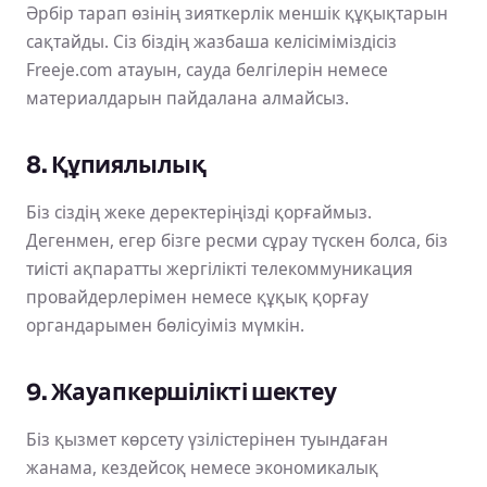
Әрбір тарап өзінің зияткерлік меншік құқықтарын
сақтайды. Сіз біздің жазбаша келісіміміздісіз
Freeje.com атауын, сауда белгілерін немесе
материалдарын пайдалана алмайсыз.
8. Құпиялылық
Біз сіздің жеке деректеріңізді қорғаймыз.
Дегенмен, егер бізге ресми сұрау түскен болса, біз
тиісті ақпаратты жергілікті телекоммуникация
провайдерлерімен немесе құқық қорғау
органдарымен бөлісуіміз мүмкін.
9. Жауапкершілікті шектеу
Біз қызмет көрсету үзілістерінен туындаған
жанама, кездейсоқ немесе экономикалық