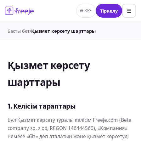
☰
🌐
KK
Тіркелу
▾
Басты бет
/
Қызмет көрсету шарттары
Қызмет көрсету
шарттары
1. Келісім тараптары
Бұл Қызмет көрсету туралы келісім Freeje.com (Beta
company sp. z oo, REGON 146444560), «Компания»
немесе «біз» деп аталатын және қызмет көрсетуді