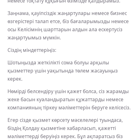
немесе тоқтату құқығын өзімізде қалдырамыз.
Заңнама, қауіпсіздік жаңартулары немесе бизнес
өзгерістері талап етсе, біз бағаларымызды немесе
осы Келісімнің шарттарын алдын ала ескертусіз
жаңартуымыз мүмкін.
Сіздің міндеттеріңіз:
Шотыңызда жеткілікті сома болуы арқылы
қызметтер үшін уақытында төлем жасауыңыз
керек.
Нөмірді белсендіру үшін қажет болса, сіз жарамды
жеке басын куәландыратын құжаттарды немесе
компанияның тіркеу мәліметтерін беруге келісесіз.
Егер сізде қызмет көрсету мәселелері туындаса,
біздің Қолдау қызметіне хабарласып, қажетті
мәліметтерді беруіңіз керек. Бұл ақпаратсыз біз