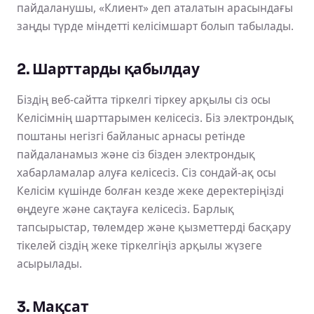
пайдаланушы, «Клиент» деп аталатын арасындағы
заңды түрде міндетті келісімшарт болып табылады.
2. Шарттарды қабылдау
Біздің веб-сайтта тіркелгі тіркеу арқылы сіз осы
Келісімнің шарттарымен келісесіз. Біз электрондық
поштаны негізгі байланыс арнасы ретінде
пайдаланамыз және сіз бізден электрондық
хабарламалар алуға келісесіз. Сіз сондай-ақ осы
Келісім күшінде болған кезде жеке деректеріңізді
өңдеуге және сақтауға келісесіз. Барлық
тапсырыстар, төлемдер және қызметтерді басқару
тікелей сіздің жеке тіркелгіңіз арқылы жүзеге
асырылады.
3. Мақсат