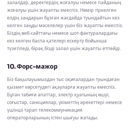
залалдар, деректердің жоғалуы немесе пайданың
жоғалуы үшін жауапты емеспіз. Нөмір тіркелген
елдің заңдарын бұзған жағдайда туындайтын кез
келген заңды мәселелер үшін біз жауапты емеспіз.
Біздің веб-сайттағы немесе шот-фактуралардағы
кез келген баспа қателері ескерту бойынша
түзетіледі, бірақ бізді залал үшін жауапты етпейді.
10. Форс-мажор
Біз бақылауымыздан тыс оқиғалардан туындаған
қызмет көрсетудегі ақауларға жауапты емеспіз.
Бұған табиғи апаттар, электр қуатының өшуі,
соғыстар, санкциялар, үкіметтің әрекеттері немесе
үшінші тарап телекоммуникация
операторларының істен шығуы жатады.