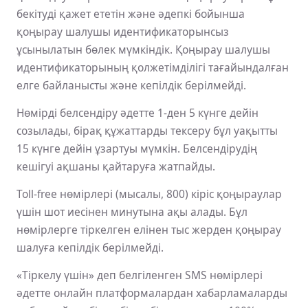
бекітуді қажет ететін және әдепкі бойынша
қоңырау шалушы идентификаторынсыз
ұсынылатын бөлек мүмкіндік. Қоңырау шалушы
идентификаторының қолжетімділігі тағайындалған
елге байланысты және кепілдік берілмейді.
Нөмірді белсендіру әдетте 1-ден 5 күнге дейін
созылады, бірақ құжаттарды тексеру бұл уақытты
15 күнге дейін ұзартуы мүмкін. Белсендірудің
кешігуі ақшаны қайтаруға жатпайды.
Toll-free нөмірлері (мысалы, 800) кіріс қоңыраулар
үшін шот иесінен минутына ақы алады. Бұл
нөмірлерге тіркелген елінен тыс жерден қоңырау
шалуға кепілдік берілмейді.
«Тіркелу үшін» деп белгіленген SMS нөмірлері
әдетте онлайн платформалардан хабарламаларды