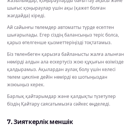
жазылымдар, қоңырауларды бағыттау ақысы және
шығыс қоңыраулар үшін ақы (қажет болған
жағдайда) кіреді.
Ай сайынғы төлемдер автоматты түрде есептен
шығарылады. Егер сіздің балансыңыз теріс болса,
қарыз өтелгенше қызметтеріңізді тоқтатамыз.
Біз төленбеген қарызға байланысты жалға алынған
нөмірді алдын ала ескертусіз жою құқығын өзімізде
қалдырамыз. Ақылардан аулақ болу үшін келесі
төлем цикліне дейін нөмірді өз шотыңыздан
жоюыңыз керек.
Барлық қайтарымдар және қалдықты түзетулер
біздің Қайтару саясатымызға сәйкес өңделеді.
7. Зияткерлік меншік