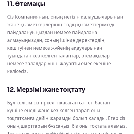
11. Өтемақы
Сіз Компанияның, оның негізін қалаушыларының
және қызметкерлерінің сіздің қызметтерімізді
пайдалануыңыздан немесе пайдалана
алмауыңыздан, соның ішінде деректердің
кешігуінен немесе жүйенің ақауларынан
туындаған кез келген талаптар, өтемақылар
немесе залалдар үшін жауапты емес екеніне
келісесіз.
12. Мерзімі және тоқтату
Бұл келісім сіз тіркелгі жасаған сәттен бастап
күшіне енеді және кез келген тарап оны
тоқтатқанға дейін жарамды болып қалады. Егер сіз
оның шарттарын бұзсаңыз, біз оны тоқтата аламыз.
Тоқтатылғаннан кейін біздің сізге қатысты барлық