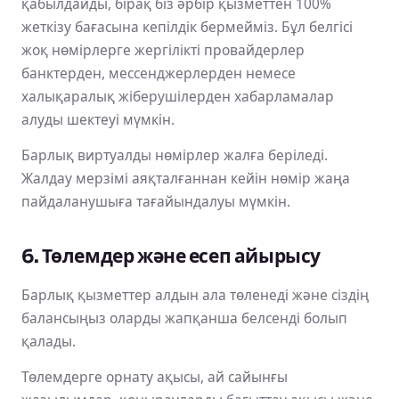
қабылдайды, бірақ біз әрбір қызметтен 100%
жеткізу бағасына кепілдік бермейміз. Бұл белгісі
жоқ нөмірлерге жергілікті провайдерлер
банктерден, мессенджерлерден немесе
халықаралық жіберушілерден хабарламалар
алуды шектеуі мүмкін.
Барлық виртуалды нөмірлер жалға беріледі.
Жалдау мерзімі аяқталғаннан кейін нөмір жаңа
пайдаланушыға тағайындалуы мүмкін.
6. Төлемдер және есеп айырысу
Барлық қызметтер алдын ала төленеді және сіздің
балансыңыз оларды жапқанша белсенді болып
қалады.
Төлемдерге орнату ақысы, ай сайынғы