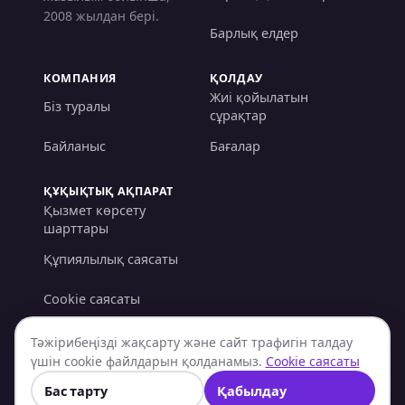
2008 жылдан бері.
Барлық елдер
КОМПАНИЯ
ҚОЛДАУ
Жиі қойылатын
Біз туралы
сұрақтар
Байланыс
Бағалар
ҚҰҚЫҚТЫҚ АҚПАРАТ
Қызмет көрсету
шарттары
Құпиялылық саясаты
Cookie саясаты
AML/KYC саясаты
Тәжірибеңізді жақсарту және сайт трафигін талдау
үшін cookie файлдарын қолданамыз.
Cookie саясаты
Қайтарым саясаты
Бас тарту
Қабылдау