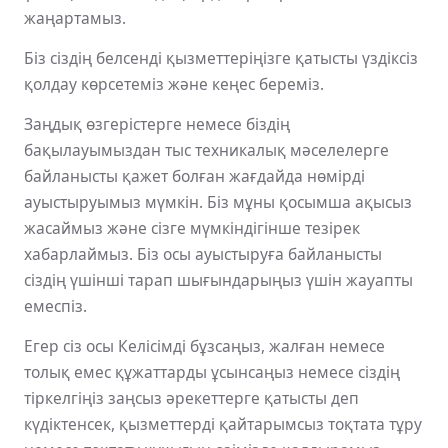
жаңартамыз.
Біз сіздің белсенді қызметтеріңізге қатысты үздіксіз
қолдау көрсетеміз және кеңес береміз.
Заңдық өзгерістерге немесе біздің
бақылауымыздан тыс техникалық мәселелерге
байланысты қажет болған жағдайда нөмірді
ауыстыруымыз мүмкін. Біз мұны қосымша ақысыз
жасаймыз және сізге мүмкіндігінше тезірек
хабарлаймыз. Біз осы ауыстыруға байланысты
сіздің үшінші тарап шығындарыңыз үшін жауапты
емеспіз.
Егер сіз осы Келісімді бұзсаңыз, жалған немесе
толық емес құжаттарды ұсынсаңыз немесе сіздің
тіркелгіңіз заңсыз әрекеттерге қатысты деп
күдіктенсек, қызметтерді қайтарымсыз тоқтата тұру