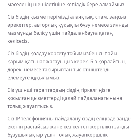
мәселенің шешілетініне кепілдік бере алмаймыз.
Сіз біздің қызметтерімізді алаяқтық, спам, заңсыз
әрекеттер, авторлық құқықты бұзу немесе зиянды
мазмұнды бөлісу үшін пайдаланбауға қатаң
келісесіз.
Сіз біздің қолдау көрсету тобымызбен сыпайы
қарым-қатынас жасауыңыз керек. Біз қорлайтын,
дөрекі немесе тақырыптан тыс өтініштерді
елемеуге құқылымыз.
Сіз үшінші тараптардың сіздің тіркелгіңізге
қосылған қызметтерді қалай пайдаланатынына
толық жауаптысыз.
Сіз IP телефонияны пайдалану сіздің еліңізде заңды
екенін растайсыз және кез келген жергілікті заңды
бұзушылықтар үшін толық жауапкершілік