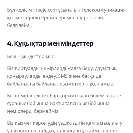
Бұл келісім Freeje.com ұсынатын телекоммуникация
қызметтерінің ережелері мен шарттарын
белгілейді.
4. Құқықтар мен міндеттер
Біздің міндеттеріміз:
Біз виртуалды нөмірлерді жалға беру, дауыстық
қоңырауларды өңдеу, SMS және басқа да
байланысты байланыс қызметтерін ұсынамыз.
Біз нөмірлерді тек бар қорымыздан бөлеміз және
сұраныс бойынша нақты тапсырыс бойынша
нөмірлерді бермейміз.
Біз қызмет көрсетудің үздіксіздігін қамтамасыз ету
үшін қажетті жабдықтарды күтіп ұстаймыз және