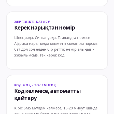
ЖЕРГІЛІКТІ ҚАТЫСУ
Керек нарықтан нөмір
Швецияда, Сингапурда, Таиландта немесе
Африка нарығында қызметті сынап жатырсыз
ба? Дәл сол елден бір реттік нөмір алыңыз -
жазылымсыз, тек керек код.
КОД ЖОҚ - ТӨЛЕМ ЖОҚ
Код келмесе, автоматты
қайтару
Кіріс SMS мүлдем келмесе, 15-20 минут ішінде
ақша аккаунт балансына автоматты түрде