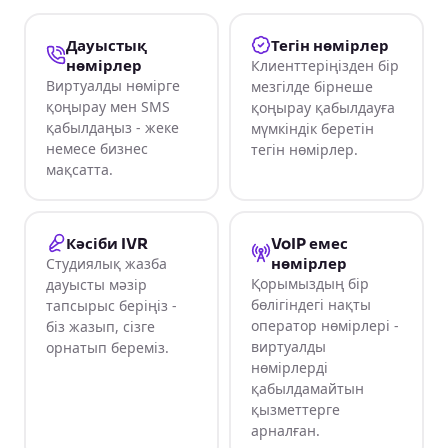
Дауыстық
Тегін нөмірлер
нөмірлер
Клиенттеріңізден бір
Виртуалды нөмірге
мезгілде бірнеше
қоңырау мен SMS
қоңырау қабылдауға
қабылдаңыз - жеке
мүмкіндік беретін
немесе бизнес
тегін нөмірлер.
мақсатта.
Кәсіби IVR
VoIP емес
Студиялық жазба
нөмірлер
Қорымыздың бір
дауысты мәзір
бөлігіндегі нақты
тапсырыс беріңіз -
оператор нөмірлері -
біз жазып, сізге
виртуалды
орнатып береміз.
нөмірлерді
қабылдамайтын
қызметтерге
арналған.