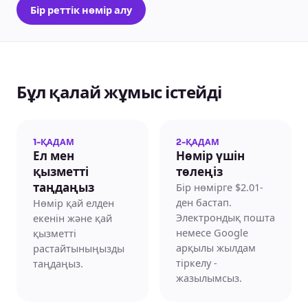
Бір реттік нөмір алу
Бұл қалай жұмыс істейді
1-ҚАДАМ
2-ҚАДАМ
Ел мен
Нөмір үшін
қызметті
төлеңіз
Бір нөмірге $2.01-
таңдаңыз
ден бастап.
Нөмір қай елден
Электрондық пошта
екенін және қай
немесе Google
қызметті
арқылы жылдам
растайтыныңызды
тіркелу -
таңдаңыз.
жазылымсыз.