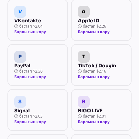
V
A
VKontakte
Apple ID
⏱
бастап
$2.04
⏱
бастап
$2.26
Барлығын көру
Барлығын көру
P
T
PayPal
TikTok / Douyin
⏱
бастап
$2.30
⏱
бастап
$2.16
Барлығын көру
Барлығын көру
S
B
Signal
BIGO LIVE
⏱
бастап
$2.03
⏱
бастап
$2.01
Барлығын көру
Барлығын көру