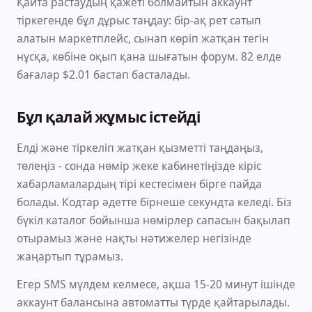
Қайта растаудың қажеті болмайтын аккаунт
тіркегенде бұл дұрыс таңдау: бір-ақ рет сатып
алатын маркетплейс, сынап көріп жатқан тегін
нұсқа, көбіне оқып қана шығатын форум. 82 елде
бағалар $2.01 бастап басталады.
Бұл қалай жұмыс істейді
Елді және тіркеліп жатқан қызметті таңдаңыз,
төлеңіз - сонда нөмір жеке кабинетіңізде кіріс
хабарламалардың тірі кестесімен бірге пайда
болады. Кодтар әдетте бірнеше секундта келеді. Біз
бүкіл каталог бойынша нөмірлер сапасын бақылап
отырамыз және нақты нәтижелер негізінде
жаңартып тұрамыз.
Егер SMS мүлдем келмесе, ақша 15-20 минут ішінде
аккаунт балансына автоматты түрде қайтарылады.