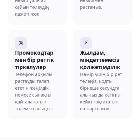
нөмір үшін ай
нөмірімен
сайын төлеудің
растаңыз.
қажеті жоқ.
⚡
🎯
Промокодтар
Жылдам,
мен бір реттік
міндеттемесіз
тіркелулер
қолжетімділік
Телефон арқылы
Нөмір үшін бір рет
растауды талап
төлеңіз, кодты
ететін жеңілдік
бірнеше секундта
немесе сынақты
алыңыз да кетіңіз -
қайталанатын
кейін тоқтататын
төлемсіз алыңыз.
ешнәрсе жоқ.