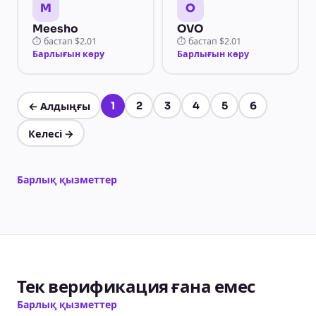
M
O
Meesho
OVO
⏱
бастап
$2.01
⏱
бастап
$2.01
Барлығын көру
Барлығын көру
1
2
3
4
5
6
←
Алдыңғы
1-бет, барлығы 6
Келесі
→
Барлық қызметтер
Тек верификация ғана емес
Барлық қызметтер