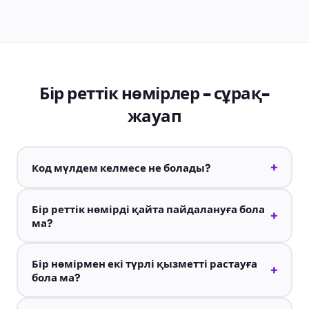
Бір реттік нөмірлер - сұрақ-
жауап
+
Код мүлдем келмесе не болады?
Бір реттік нөмірді қайта пайдалануға бола
+
ма?
Бір нөмірмен екі түрлі қызметті растауға
+
бола ма?