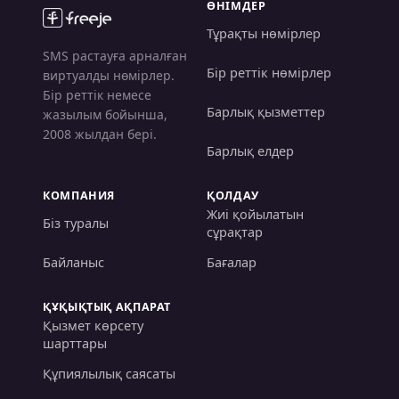
ӨНІМДЕР
Тұрақты нөмірлер
SMS растауға арналған
Бір реттік нөмірлер
виртуалды нөмірлер.
Бір реттік немесе
Барлық қызметтер
жазылым бойынша,
2008 жылдан бері.
Барлық елдер
КОМПАНИЯ
ҚОЛДАУ
Жиі қойылатын
Біз туралы
сұрақтар
Байланыс
Бағалар
ҚҰҚЫҚТЫҚ АҚПАРАТ
Қызмет көрсету
шарттары
Құпиялылық саясаты