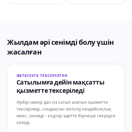
Жылдам әрі сенімді болу үшін
жасалған
ЖЕТКІЗУГЕ ТЕКСЕРІЛГЕН
Сатылымға дейін мақсатты
қызметте тексеріледі
Әрбір нөмір дәл сіз сатып алатын қызметте
тексеріледі, сондықтан жеткізу кездейсоқтық
емес, сенімді - кодтар әдетте бірнеше секундта
келеді.