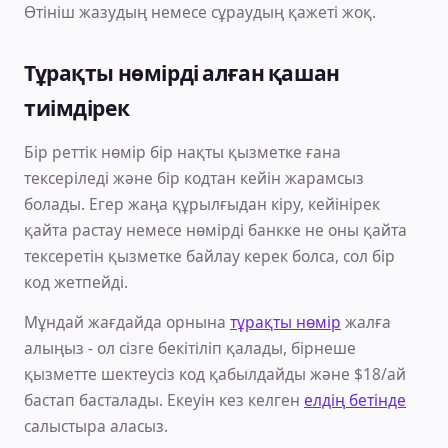
Өтініш жазудың немесе сұраудың қажеті жоқ.
Тұрақты нөмірді алған қашан
тиімдірек
Бір реттік нөмір бір нақты қызметке ғана
тексеріледі және бір кодтан кейін жарамсыз
болады. Егер жаңа құрылғыдан кіру, кейінірек
қайта растау немесе нөмірді банкке не оны қайта
тексеретін қызметке байлау керек болса, сол бір
код жетпейді.
Мұндай жағдайда орнына
тұрақты нөмір
жалға
алыңыз - ол сізге бекітіліп қалады, бірнеше
қызметте шектеусіз код қабылдайды және $18/ай
бастап басталады. Екеуін кез келген
елдің бетінде
салыстыра аласыз.