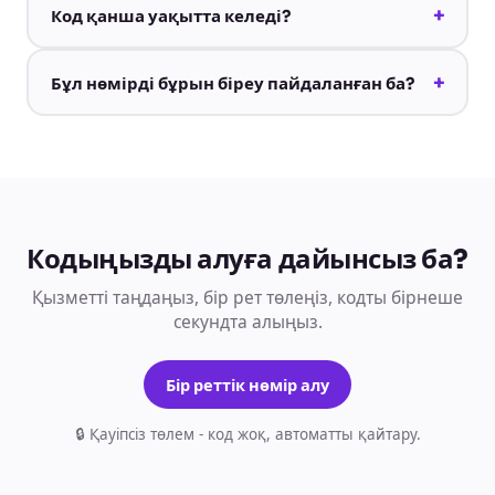
+
Код қанша уақытта келеді?
+
Бұл нөмірді бұрын біреу пайдаланған ба?
Кодыңызды алуға дайынсыз ба?
Қызметті таңдаңыз, бір рет төлеңіз, кодты бірнеше
секундта алыңыз.
Бір реттік нөмір алу
🔒 Қауіпсіз төлем - код жоқ, автоматты қайтару.