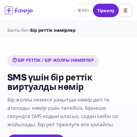
☰
🌐
KK
Тіркелу
▾
Басты бет
/
Бір реттік нөмірлер
⏱ БІР РЕТТІК / БІР ЖОЛҒЫ НӨМІРЛЕР
SMS үшін бір реттік
виртуалды нөмір
Бір жолғы немесе уақытша нөмір деп те
аталады: нөмір үшін төлейсіз, бірнеше
секундта SMS кодын аласыз, содан кейін ол
жойылады. Бір рет тіркелуге өте қолайлы.