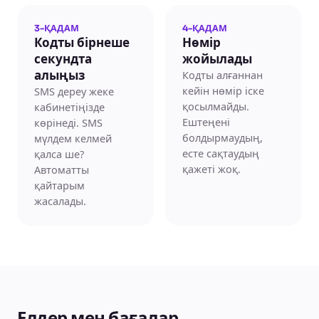
3-ҚАДАМ
4-ҚАДАМ
Кодты бірнеше
Нөмір
секундта
жойылады
Кодты алғаннан
алыңыз
кейін нөмір іске
SMS дереу жеке
қосылмайды.
кабинетіңізде
Ештеңені
көрінеді. SMS
болдырмаудың,
мүлдем келмей
есте сақтаудың
қалса ше?
қажеті жоқ.
Автоматты
қайтарым
жасалады.
Елдер мен бағалар