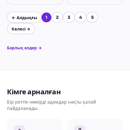
1
2
3
4
5
←
Алдыңғы
1-бет, барлығы 5
Келесі
→
Барлық елдер
→
Кімге арналған
Бір реттік нөмірді адамдар нақты қалай
пайдаланады.