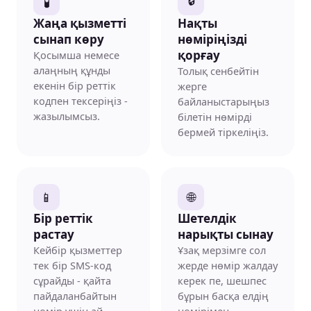
🔒
🧪
Жаңа қызметті
Нақты
сынап көру
нөміріңізді
Қосымша немесе
қорғау
алаңның құнды
Толық сенбейтін
екенін бір реттік
жерге
кодпен тексеріңіз -
байланыстарыңыз
жазылымсыз.
білетін нөмірді
бермей тіркеліңіз.
🌐
📱
Бір реттік
Шетелдік
растау
нарықты сынау
Кейбір қызметтер
Ұзақ мерзімге сол
тек бір SMS-код
жерде нөмір жалдау
сұрайды - қайта
керек пе, шешпес
пайдаланбайтын
бұрын басқа елдің