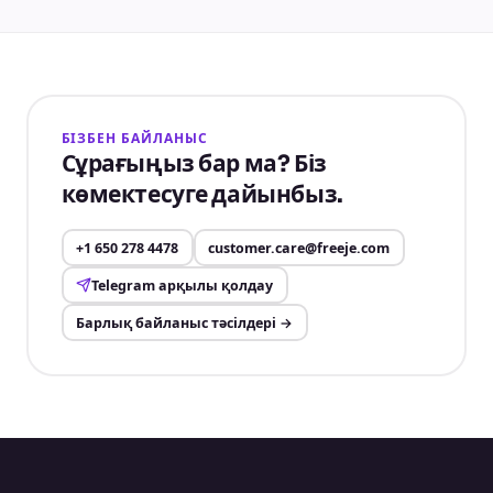
БІЗБЕН БАЙЛАНЫС
Сұрағыңыз бар ма? Біз
көмектесуге дайынбыз.
+1 650 278 4478
customer.care@freeje.com
Telegram арқылы қолдау
Барлық байланыс тәсілдері
→