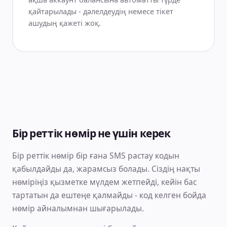
қайтарылады - дәлелдеудің немесе тікет
ашудың қажеті жоқ.
Бір реттік нөмір не үшін керек
Бір реттік нөмір бір ғана SMS растау кодын
қабылдайды да, жарамсыз болады. Сіздің нақты
нөміріңіз қызметке мүлдем жетпейді, кейін бас
тартатын да ештеңе қалмайды - код келген бойда
нөмір айналымнан шығарылады.