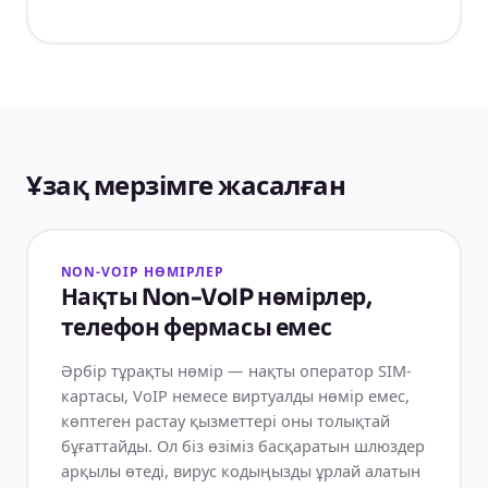
Ұзақ мерзімге жасалған
NON-VOIP НӨМІРЛЕР
Нақты Non-VoIP нөмірлер,
телефон фермасы емес
Әрбір тұрақты нөмір — нақты оператор SIM-
картасы, VoIP немесе виртуалды нөмір емес,
көптеген растау қызметтері оны толықтай
бұғаттайды. Ол біз өзіміз басқаратын шлюздер
арқылы өтеді, вирус кодыңызды ұрлай алатын