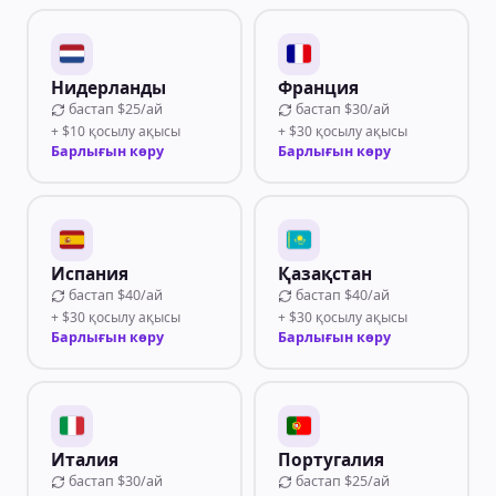
Нидерланды
Франция
бастап
$25/ай
бастап
$30/ай
+ $10 қосылу ақысы
+ $30 қосылу ақысы
Барлығын көру
Барлығын көру
Испания
Қазақстан
бастап
$40/ай
бастап
$40/ай
+ $30 қосылу ақысы
+ $30 қосылу ақысы
Барлығын көру
Барлығын көру
Италия
Португалия
бастап
$30/ай
бастап
$25/ай