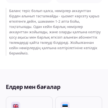
Баланс теріс болып қалса, нөмірлер аккаунттан
бірден алынып тасталмайды - қызмет көрсету қарыз
өтелгенге дейін, шамамен 1-2 апта бойы,
тоқтатылады. Одан кейін барлық нөмірлер
аккаунттан жойылады, және оларды қалпына келтіру
қосу ақысы мен барлық өткізіп алынған абоненттік
төлемдерді қайта төлеуді білдіреді. Жойылғаннан
кейін нөмірлердің қалпына келтірілетініне кепілдік
бермейміз.
Елдер мен бағалар