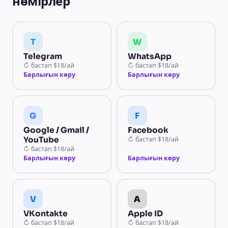
нөмірлер
T
W
Telegram
WhatsApp
↻
бастап
$18/ай
↻
бастап
$18/ай
Барлығын көру
Барлығын көру
G
F
Google / Gmail /
Facebook
YouTube
↻
бастап
$18/ай
↻
бастап
$18/ай
Барлығын көру
Барлығын көру
V
A
VKontakte
Apple ID
↻
бастап
$18/ай
↻
бастап
$18/ай