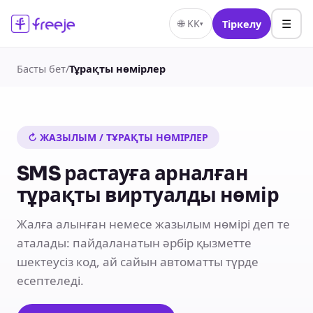
☰
🌐
KK
Тіркелу
▾
Басты бет
/
Тұрақты нөмірлер
↻ ЖАЗЫЛЫМ / ТҰРАҚТЫ НӨМІРЛЕР
SMS растауға арналған
тұрақты виртуалды нөмір
Жалға алынған немесе жазылым нөмірі деп те
аталады: пайдаланатын әрбір қызметте
шектеусіз код, ай сайын автоматты түрде
есептеледі.