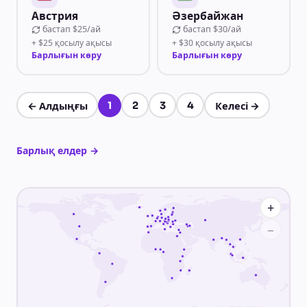
Австрия
Әзербайжан
бастап
$25/ай
бастап
$30/ай
+ $25 қосылу ақысы
+ $30 қосылу ақысы
Барлығын көру
Барлығын көру
1
2
3
4
←
Алдыңғы
Келесі
→
1-бет, барлығы 4
Барлық елдер
→
+
−