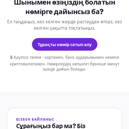
Шынымен өзіңіздің болатын
нөмірге дайынсыз ба?
Ел таңдаңыз, кез келген жерде растаудан өтіңіз, кез
келген уақытта тоқтатыңыз.
Тұрақты нөмір сатып алу
🔒 Қауіпсіз төлем - картамен, банк аударымымен немесе
криптовалютамен. Нөмірлердің көпшілігі бірнеше минут
ішінде дайын болады.
БІЗБЕН БАЙЛАНЫС
Сұрағыңыз бар ма? Біз