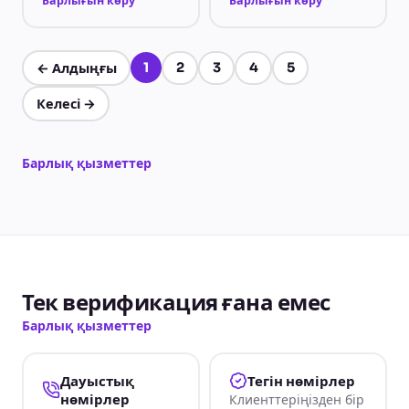
Барлығын көру
Барлығын көру
1
2
3
4
5
←
Алдыңғы
1-бет, барлығы 5
Келесі
→
Барлық қызметтер
Тек верификация ғана емес
Барлық қызметтер
Дауыстық
Тегін нөмірлер
нөмірлер
Клиенттеріңізден бір