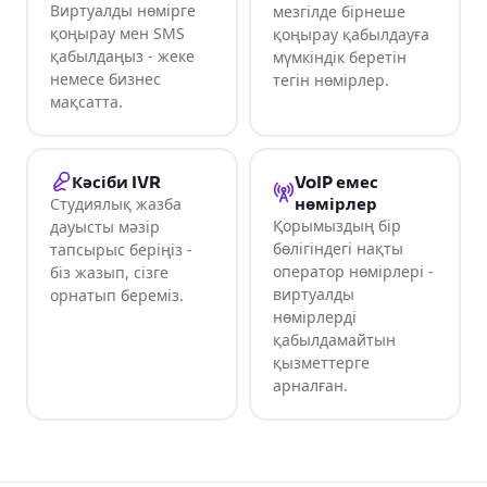
Виртуалды нөмірге
мезгілде бірнеше
қоңырау мен SMS
қоңырау қабылдауға
қабылдаңыз - жеке
мүмкіндік беретін
немесе бизнес
тегін нөмірлер.
мақсатта.
Кәсіби IVR
VoIP емес
Студиялық жазба
нөмірлер
Қорымыздың бір
дауысты мәзір
бөлігіндегі нақты
тапсырыс беріңіз -
оператор нөмірлері -
біз жазып, сізге
виртуалды
орнатып береміз.
нөмірлерді
қабылдамайтын
қызметтерге
арналған.