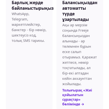
Барлық жерде
Балансыңыздан
байланыстырыңыз
автоматты
WhatsApp,
түрде
Telegram,
ұзартылады
маркетплейстер,
Ақы әр мерзім
банктер - бір нөмір,
соңында Freeje
шектеусіз код,
балансыңыздан
толық SMS тарихы.
алынады - әр
төлемнен бұрын
еске салып
отырамыз. Қаражат
жетпесе, нөмір
тоқтатылады, ал
бір-екі аптадан
кейін аккаунттан
жойылады.
Толығырақ «Жиі
қойылатын
сұрақтар»
бөлімінде
→