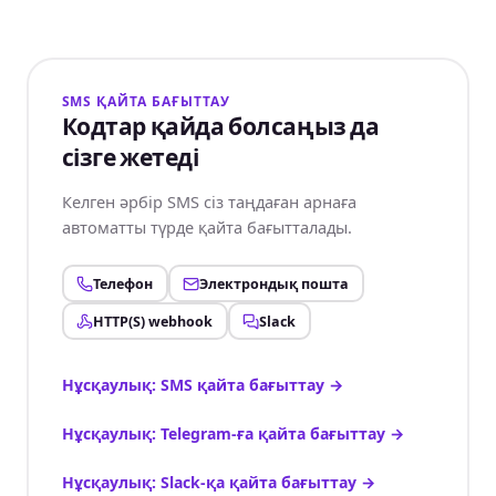
SMS ҚАЙТА БАҒЫТТАУ
Кодтар қайда болсаңыз да
сізге жетеді
Келген әрбір SMS сіз таңдаған арнаға
автоматты түрде қайта бағытталады.
Телефон
Электрондық пошта
HTTP(S) webhook
Slack
Нұсқаулық: SMS қайта бағыттау
→
Нұсқаулық: Telegram-ға қайта бағыттау
→
Нұсқаулық: Slack-қа қайта бағыттау
→