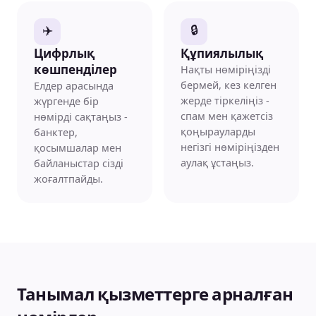
✈️
🔒
Цифрлық
Құпиялылық
Нақты нөміріңізді
көшпенділер
бермей, кез келген
Елдер арасында
жерде тіркеліңіз -
жүргенде бір
спам мен қажетсіз
нөмірді сақтаңыз -
қоңырауларды
банктер,
негізгі нөміріңізден
қосымшалар мен
аулақ ұстаңыз.
байланыстар сізді
жоғалтпайды.
Танымал қызметтерге арналған