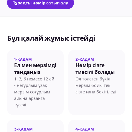
Тұрақты нөмір сатып алу
Бұл қалай жұмыс істейді
1-ҚАДАМ
2-ҚАДАМ
Ел мен мерзімді
Нөмір сізге
таңдаңыз
тиесілі болады
1, 3, 6 немесе 12 ай
Ол төлеген бүкіл
- неғұрлым ұзақ
мерзім бойы тек
мерзім соғұрлым
сізге ғана бекітіледі.
айына арзанға
түседі.
3-ҚАДАМ
4-ҚАДАМ