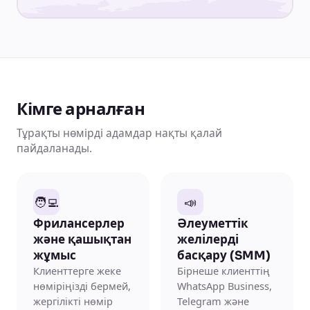
Кімге арналған
Тұрақты нөмірді адамдар нақты қалай
пайдаланады.
🧑‍💻
📣
Фрилансерлер
Әлеуметтік
және қашықтан
желілерді
жұмыс
басқару (SMM)
Клиенттерге жеке
Бірнеше клиенттің
нөміріңізді бермей,
WhatsApp Business,
жергілікті нөмір
Telegram және