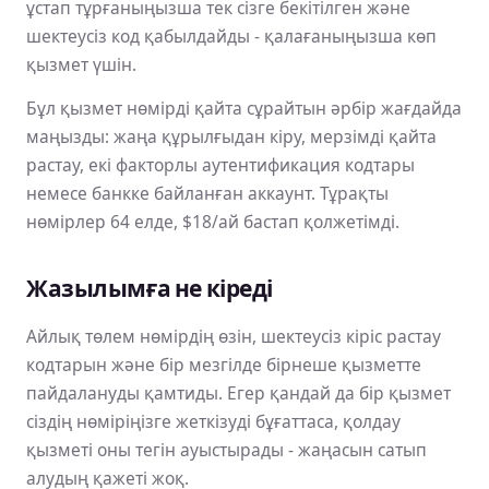
ұстап тұрғаныңызша тек сізге бекітілген және
шектеусіз код қабылдайды - қалағаныңызша көп
қызмет үшін.
Бұл қызмет нөмірді қайта сұрайтын әрбір жағдайда
маңызды: жаңа құрылғыдан кіру, мерзімді қайта
растау, екі факторлы аутентификация кодтары
немесе банкке байланған аккаунт. Тұрақты
нөмірлер 64 елде, $18/ай бастап қолжетімді.
Жазылымға не кіреді
Айлық төлем нөмірдің өзін, шектеусіз кіріс растау
кодтарын және бір мезгілде бірнеше қызметте
пайдалануды қамтиды. Егер қандай да бір қызмет
сіздің нөміріңізге жеткізуді бұғаттаса, қолдау
қызметі оны тегін ауыстырады - жаңасын сатып
алудың қажеті жоқ.