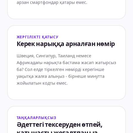
арзан смартфондар қатары емес.
ЖЕРГІЛІКТІ ҚАТЫСУ
Керек нарыққа арналған нөмір
Швеция, Сингапур, Таиланд немесе
Африкадағы нарықта бастама жасап жатырсыз
ба? Сол елде тіркелген нөмірді керегінше
уақытқа жалға алыңыз - бірнеше минутта
жойылатын кодты емес.
ТАҢҚАЛАРЛЫҚСЫЗ
Әдеттегі тексеруден өтпей,