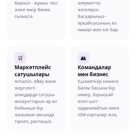
беріңіз - жұмыс пен
әлеуметтік
жеке өмір бөлек
желілерін
сызықта.
басқарыңыз -
әрқайсысының өз
нөмірі мен елі бар.
🛒
👥
Маркетплейс
Командалар
сатушылары
мен бизнес
Amazon, eBay және
Қызметкер немесе
жергілікті
бөлім басына бір
алаңдарда сатушы
нөмір, бірыңғай
аккаунттарын әр ел
есеп-шот -
бойынша бір
қадағалайтын жеке
жазылым аясында
SIM-карталар жоқ.
тіркеп, растаңыз.