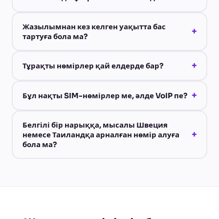
Жазылымнан кез келген уақытта бас
+
тартуға бола ма?
+
Тұрақты нөмірлер қай елдерде бар?
+
Бұл нақты SIM-нөмірлер ме, әлде VoIP пе?
Белгілі бір нарыққа, мысалы Швеция
+
немесе Таиландқа арналған нөмір алуға
бола ма?