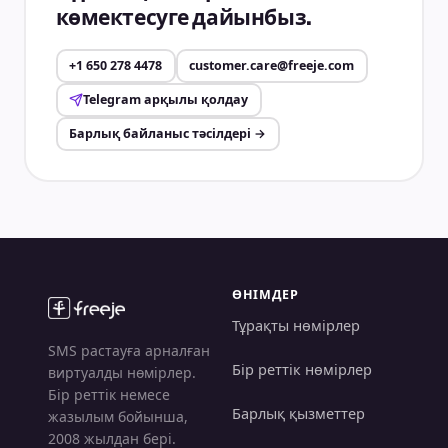
көмектесуге дайынбыз.
+1 650 278 4478
customer.care@freeje.com
Telegram арқылы қолдау
Барлық байланыс тәсілдері
→
ӨНІМДЕР
Тұрақты нөмірлер
SMS растауға арналған
Бір реттік нөмірлер
виртуалды нөмірлер.
Бір реттік немесе
Барлық қызметтер
жазылым бойынша,
2008 жылдан бері.