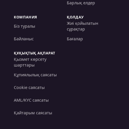
Барлық елдер
КОМПАНИЯ
ҚОЛДАУ
Жиі қойылатын
Біз туралы
сұрақтар
Байланыс
Бағалар
ҚҰҚЫҚТЫҚ АҚПАРАТ
Қызмет көрсету
шарттары
Құпиялылық саясаты
Cookie саясаты
AML/KYC саясаты
Қайтарым саясаты