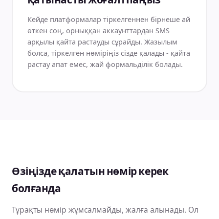
қатынасты жоғалтпаңыз
Кейде платформалар тіркелгеннен бірнеше ай
өткен соң, орныққан аккаунттардан SMS
арқылы қайта растауды сұрайды. Жазылым
болса, тіркелген нөміріңіз сізде қалады - қайта
растау апат емес, жай формальділік болады.
Өзіңізде қалатын нөмір керек
болғанда
Тұрақты нөмір жұмсалмайды, жалға алынады. Ол