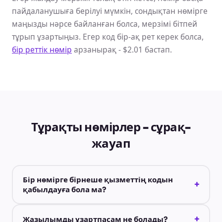
пайдаланушыға берілуі мүмкін, сондықтан нөмірге
маңызды нәрсе байланған болса, мерзімі бітпей
тұрып ұзартыңыз. Егер код бір-ақ рет керек болса,
бір реттік нөмір
арзанырақ - $2.01 бастап.
Тұрақты нөмірлер - сұрақ-
жауап
Бір нөмірге бірнеше қызметтің кодын
+
қабылдауға бола ма?
+
Жазылымды ұзартпасам не болады?