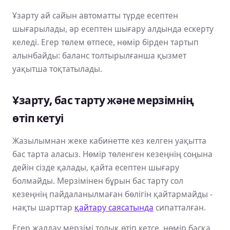
Ұзарту ай сайын автоматты түрде есептен
шығарылады, әр есептен шығару алдында ескерту
келеді. Егер төлем өтпесе, нөмір бірден тартып
алынбайды: баланс толтырылғанша қызмет
уақытша тоқтатылады.
Ұзарту, бас тарту және мерзімнің
өтіп кетуі
Жазылымнан жеке кабинетте кез келген уақытта
бас тарта аласыз. Нөмір төленген кезеңнің соңына
дейін сізде қалады, қайта есептен шығару
болмайды. Мерзімінен бұрын бас тарту сол
кезеңнің пайдаланылмаған бөлігін қайтармайды -
нақты шарттар
қайтару саясатында
сипатталған.
Егер жалдау мерзімі толық өтіп кетсе, нөмір басқа