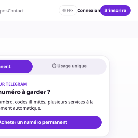
opos
Contact
🌐
FR
Connexion
S'inscrire
▾
⏱ Usage unique
anent
UR TELEGRAM
numéro à garder ?
méro, codes illimités, plusieurs services à la
lement automatique.
Acheter un numéro permanent