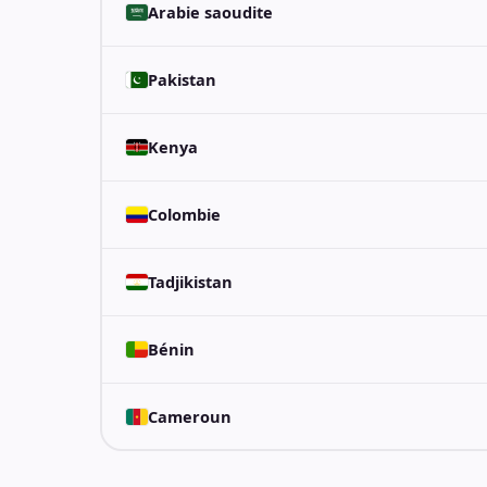
Arabie saoudite
Pakistan
Kenya
Colombie
Tadjikistan
Bénin
Cameroun