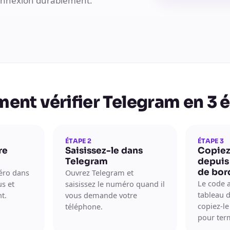
connexion durablement.
nt vérifier Telegram en 3 
ÉTAPE 2
ÉTAPE 3
re
Saisissez-le dans
Copiez
Telegram
depuis
de bor
éro dans
Ouvrez Telegram et
Le code a
us et
saisissez le numéro quand il
tableau d
t.
vous demande votre
copiez-l
téléphone.
pour ter