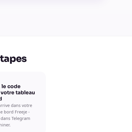
étapes
 le code
 votre tableau
d
rrive dans votre
e bord Freeje -
e dans Telegram
miner.