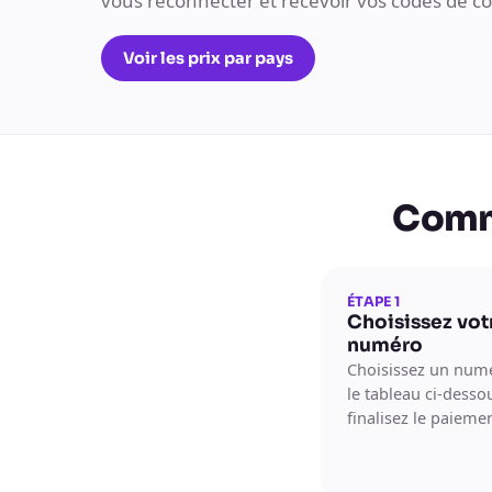
vous reconnecter et recevoir vos codes de 
Voir les prix par pays
Comme
ÉTAPE 1
Choisissez vot
numéro
Choisissez un num
le tableau ci-desso
finalisez le paiemen