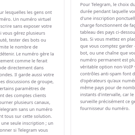
Pour Telegram, le choix du
durée pendant laquelle vou
ur lesquelles les gens ont
d'une inscription ponctuel
uméro. Un numéro virtuel
charge fonctionnent de faç
crire sans exposer votre
tableau des pays ci-dessou
i vous gérez plusieurs
bas. Si vous mettez en pl
é, tester des bots ou
que vous comptez garder -
limite le nombre de
bot, ou une chaîne que vo
étenir. Le numéro gère la
numéro permanent est plus
tement comme le ferait
véritable option non-VoIP v
code directement dans
contrôles anti-spam font
ndes. Il garde aussi votre
d'opérateurs qu'aux numéros
 des discussions de groupe,
même pays pour de nombr
certains paramètres de
instants d'intervalle, car 
ent des comptes clients
surveille précisément ce g
tourner plusieurs canaux,
fournisseur du numéro.
r Telegram sans un numéro
nt tous sur cette solution.
une seule inscription ; un
onner si Telegram vous