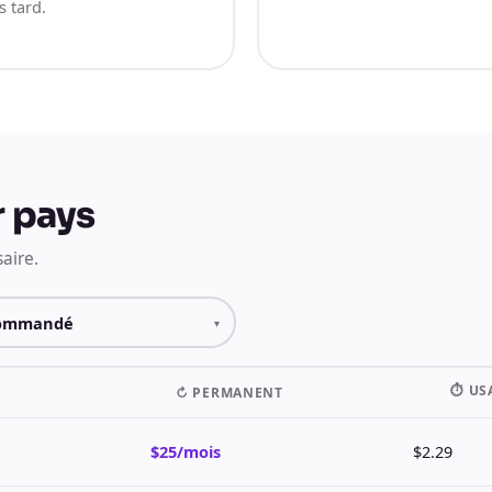
 tard.
 pays
aire.
⏱ US
↻ PERMANENT
$25/mois
$2.29