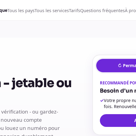
Tous les pays
Tous les services
Tarifs
Questions fréquentes
À pr
ique
↻ Perm
- jetable ou
RECOMMANDÉ PO
Besoin d'un 
✓
Votre propre nu
fois. Renouvel
vérification - ou gardez-
un nouveau compte
ou louez un numéro pour