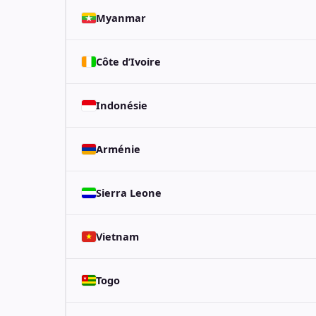
Myanmar
Côte d’Ivoire
Indonésie
Arménie
Sierra Leone
Vietnam
Togo