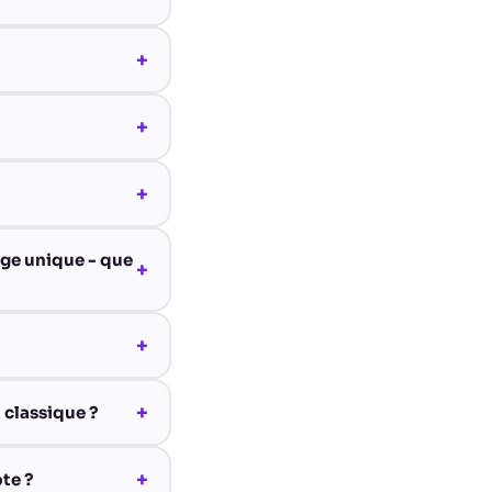
+
+
+
age unique - que
+
+
+
 classique ?
+
te ?