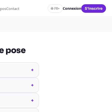
opos
Contact
🌐
FR
Connexion
S'inscrire
▾
se pose
+
+
+