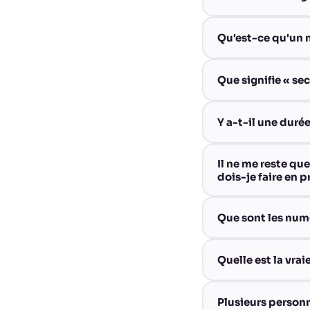
Qu'est-ce qu'un 
Que signifie « s
Y a-t-il une dur
Il ne me reste qu
dois-je faire en p
Que sont les numér
Quelle est la vra
Plusieurs person