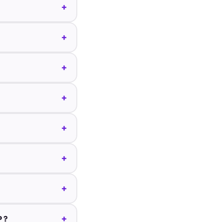
+
+
+
+
+
+
+
+
 ?