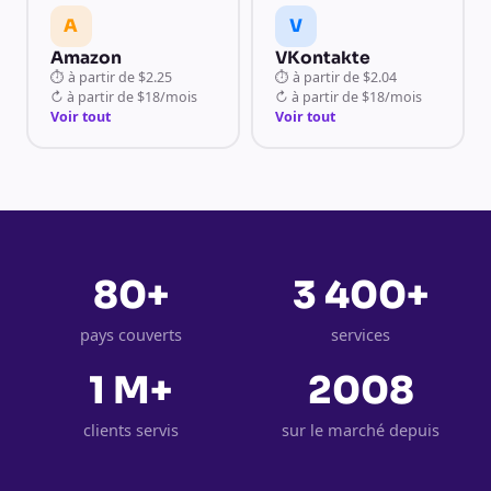
A
V
Amazon
VKontakte
⏱
à partir de
$2.25
⏱
à partir de
$2.04
↻
à partir de
$18/mois
↻
à partir de
$18/mois
Voir tout
Voir tout
80+
3 400+
pays couverts
services
1 M+
2008
clients servis
sur le marché depuis