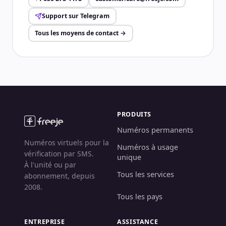
Support sur Telegram
Tous les moyens de contact
→
PRODUITS
Numéros permanents
Numéros virtuels pour la
Numéros à usage
vérification par SMS.
unique
À l'unité ou par
Tous les services
abonnement, depuis
2008.
Tous les pays
ENTREPRISE
ASSISTANCE