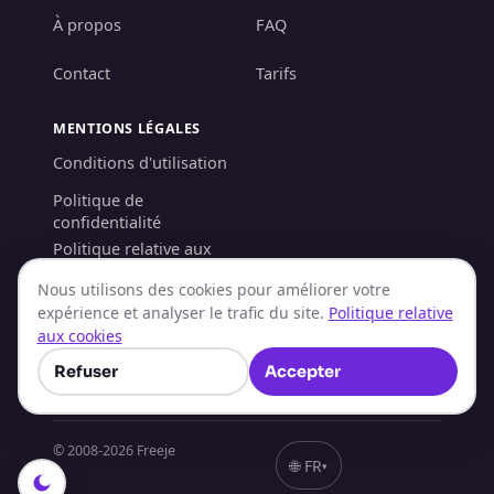
À propos
FAQ
Contact
Tarifs
MENTIONS LÉGALES
Conditions d'utilisation
Politique de
confidentialité
Politique relative aux
cookies
Nous utilisons des cookies pour améliorer votre
Politique LCB-FT/KYC
expérience et analyser le trafic du site.
Politique relative
aux cookies
Politique de
remboursement
Refuser
Accepter
© 2008-
2026
Freeje
🌐
FR
▾