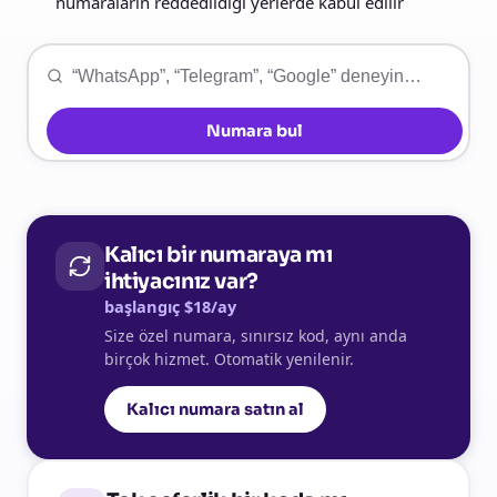
numaraların reddedildiği yerlerde kabul edilir
Numara bul
Kalıcı bir numaraya mı
ihtiyacınız var?
başlangıç $18/ay
Size özel numara, sınırsız kod, aynı anda
birçok hizmet. Otomatik yenilenir.
Kalıcı numara satın al