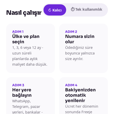
⏱ Tek kullanımlık
↻ Kalıcı
Nasıl çalışır
ADIM 1
ADIM 2
Ülke ve plan
Numara sizin
seçin
olur
1, 3, 6 veya 12 ay -
Ödediğiniz süre
uzun süreli
boyunca yalnızca
planlarda aylık
size ayrılır.
maliyet daha düşük.
ADIM 3
ADIM 4
Her yere
Bakiyenizden
bağlayın
otomatik
yenilenir
WhatsApp,
Ücret her dönemin
Telegram, pazar
sonunda Freeje
yerleri, bankalar -