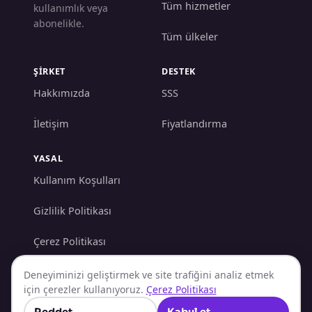
Tüm hizmetler
kullanımlık veya
abonelikle.
Tüm ülkeler
ŞİRKET
DESTEK
Hakkımızda
SSS
İletişim
Fiyatlandırma
YASAL
Kullanım Koşulları
Gizlilik Politikası
Çerez Politikası
AML/KYC Politikası
Deneyiminizi geliştirmek ve site trafiğini analiz etmek
için çerezler kullanıyoruz.
Çerez Politikası
İade Politikası
Reddet
Kabul et