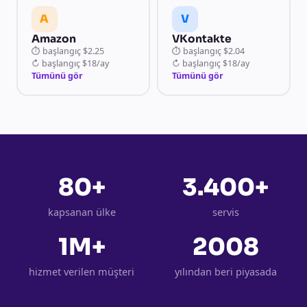
A
V
Amazon
VKontakte
⏱
başlangıç
$2.25
⏱
başlangıç
$2.04
↻
başlangıç
$18/ay
↻
başlangıç
$18/ay
Tümünü gör
Tümünü gör
80+
3.400+
kapsanan ülke
servis
1M+
2008
hizmet verilen müşteri
yılından beri piyasada