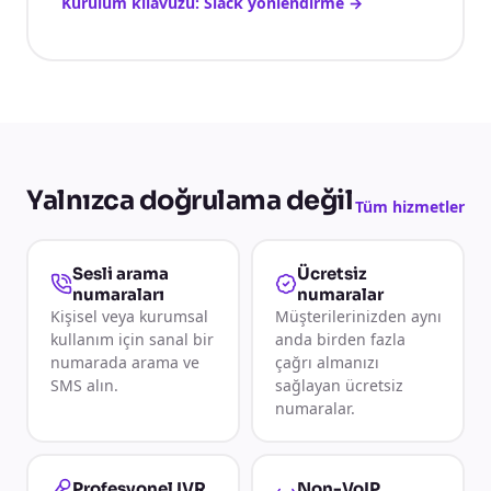
Kurulum kılavuzu: Slack yönlendirme
→
Yalnızca doğrulama değil
Tüm hizmetler
Sesli arama
Ücretsiz
numaraları
numaralar
Kişisel veya kurumsal
Müşterilerinizden aynı
kullanım için sanal bir
anda birden fazla
numarada arama ve
çağrı almanızı
SMS alın.
sağlayan ücretsiz
numaralar.
Non-VoIP
Profesyonel IVR