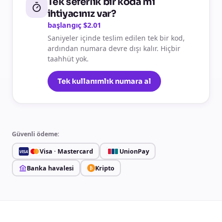
Tek seferlik bir koda mı
ihtiyacınız var?
başlangıç $2.01
Saniyeler içinde teslim edilen tek bir kod,
ardından numara devre dışı kalır. Hiçbir
taahhüt yok.
Tek kullanımlık numara al
Güvenli ödeme:
Visa · Mastercard
UnionPay
VISA
Banka havalesi
Kripto
₿