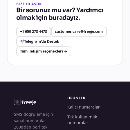
BİZE ULAŞIN
Bir sorunuz mu var? Yardımcı
olmak için buradayız.
+1 650 278 4478
customer.care@freeje.com
Telegram'da Destek
Tüm iletişim seçenekleri
→
ÜRÜNLER
Kalıcı numaralar
SMS doğrulama için
Tek kullanımlık
sanal numaralar.
numaralar
2008'den beri tek