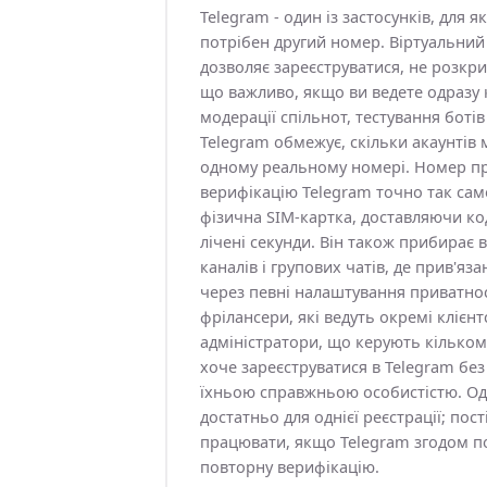
Telegram - один із застосунків, для 
потрібен другий номер. Віртуальний
дозволяє зареєструватися, не розкр
що важливо, якщо ви ведете одразу к
модерації спільнот, тестування ботів
Telegram обмежує, скільки акаунтів
одному реальному номері. Номер п
верифікацію Telegram точно так само
фізична SIM-картка, доставляючи ко
лічені секунди. Він також прибирає 
каналів і групових чатів, де прив'яз
через певні налаштування приватнос
фрілансери, які ведуть окремі клієнт
адміністратори, що керують кількома
хоче зареєструватися в Telegram без
їхньою справжньою особистістю. О
достатньо для однієї реєстрації; по
працювати, якщо Telegram згодом п
повторну верифікацію.