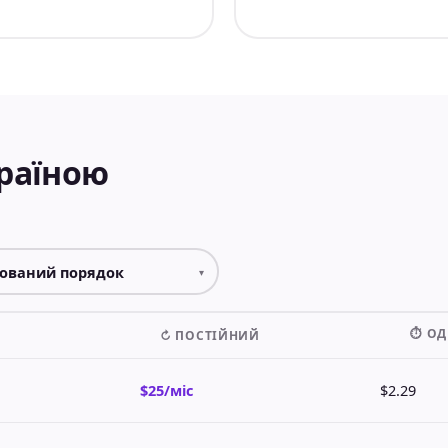
країною
⏱ О
↻ ПОСТІЙНИЙ
$25/міс
$2.29