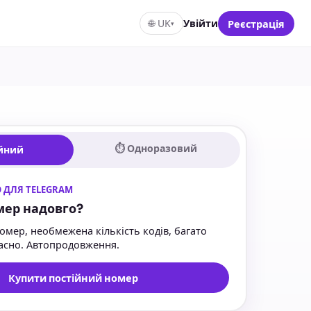
🌐
UK
Увійти
Реєстрація
▾
⏱ Одноразовий
ійний
 ДЛЯ TELEGRAM
мер надовго?
омер, необмежена кількість кодів, багато
часно. Автопродовження.
Купити постійний номер