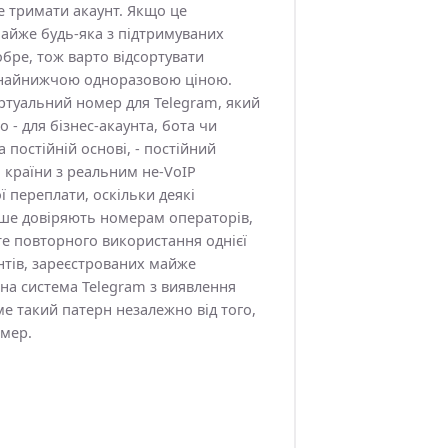
те тримати акаунт. Якщо це
майже будь-яка з підтримуваних
обре, тож варто відсортувати
 найнижчою одноразовою ціною.
ртуальний номер для Telegram, який
 - для бізнес-акаунта, бота чи
 постійній основі, - постійний
 країни з реальним не-VoIP
ї переплати, оскільки деякі
ше довіряють номерам операторів,
те повторного використання однієї
нтів, зареєстрованих майже
на система Telegram з виявлення
е такий патерн незалежно від того,
мер.