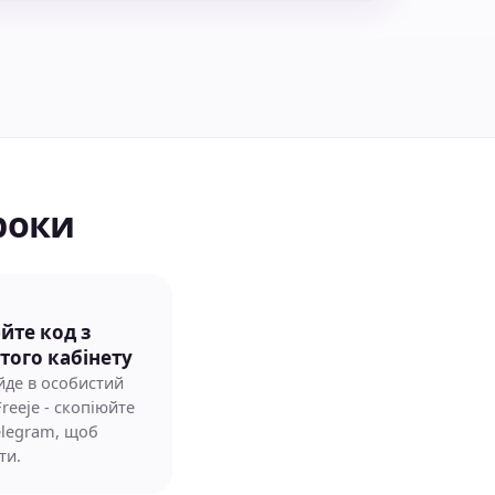
роки
йте код з
того кабінету
йде в особистий
Freeje - скопіюйте
elegram, щоб
ти.