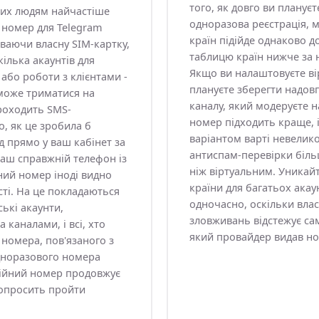
того, як довго ви планує
яких людям найчастіше
одноразова реєстрація, 
 номер для Telegram
країн підійде однаково д
иваючи власну SIM-картку,
таблицю країн нижче за
ілька акаунтів для
Якщо ви налаштовуєте ві
 або роботи з клієнтами -
плануєте зберегти надовго
 може триматися на
каналу, який модеруєте на
роходить SMS-
номер підходить краще, і
, як це зробила б
варіантом варті невелико
д прямо у ваш кабінет за
антиспам-перевірки біль
ваш справжній телефон із
ніж віртуальним. Уникай
аний номер іноді видно
країни для багатьох акау
ті. На це покладаються
одночасно, оскільки влас
ські акаунти,
зловживань відстежує сам
 каналами, і всі, хто
який провайдер видав но
 номера, пов'язаного з
дноразового номера
стійний номер продовжує
опросить пройти