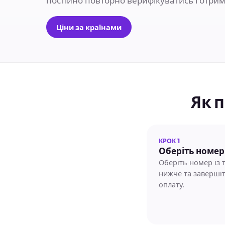
постійно повторно верифікуватись і отрим
Ціни за країнами
Як 
КРОК 1
Оберіть номер
Оберіть номер із 
нижче та заверші
оплату.