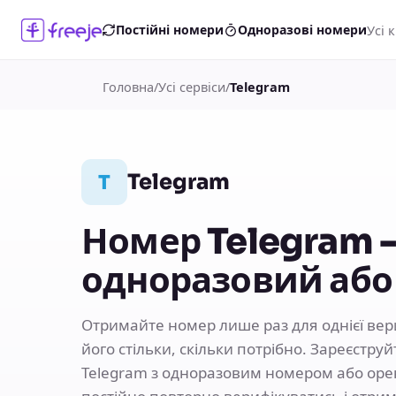
Усі 
Постійні номери
Одноразові номери
Головна
/
Усі сервіси
/
Telegram
Telegram
T
Номер Telegram 
одноразовий або
Отримайте номер лише раз для однієї вери
його стільки, скільки потрібно. Зареєстру
Telegram з одноразовим номером або оре