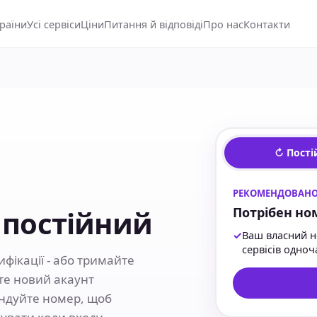
країни
Усі сервіси
Ціни
Питання й відповіді
Про нас
Контакти
↻ Пост
-
РЕКОМЕНДОВАНО
Потрібен но
 постійний
✓
Ваш власний н
сервісів одно
фікації - або тримайте
йте новий акаунт
ндуйте номер, щоб