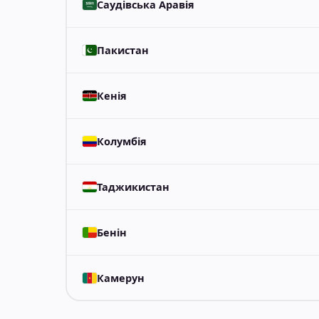
Саудівська Аравія
Пакистан
Кенія
Колумбія
Таджикистан
Бенін
Камерун