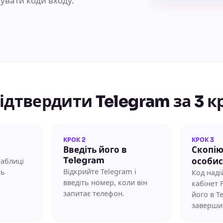
увати коди входу.
підтвердити Telegram за 3 к
КРОК 2
КРОК 3
Введіть його в
Скопію
Telegram
таблиці
особис
Відкрийте Telegram і
ть
Код наді
введіть номер, коли він
кабінет 
запитає телефон.
його в T
заверши