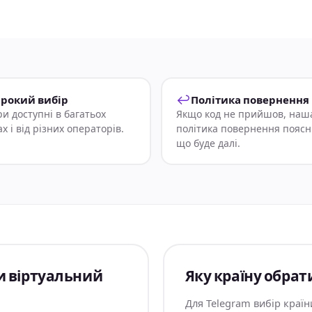
↩
рокий вибір
Політика повернення
и доступні в багатьох
Якщо код не прийшов, наш
ах і від різних операторів.
політика повернення поясн
що буде далі.
и віртуальний
Яку країну обрат
Для Telegram вибір країн