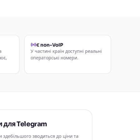
Є non-VoIP
а
У частині країн доступні реальні
ює,
операторські номери.
и для Telegram
и здебільшого зводиться до ціни та