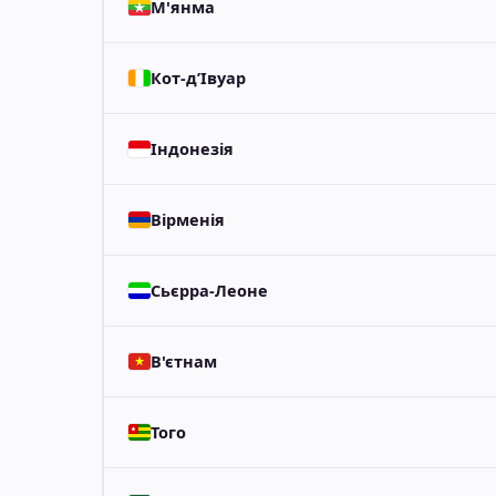
М'янма
Кот-д’Івуар
Індонезія
Вірменія
Сьєрра-Леоне
В'єтнам
Того