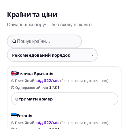
Країни та ціни
Обидві ціни поруч - без входу в акаунт.
Велика Британія
від $22/міс
↻ Постійний
:
(
Без плати за підключення
)
від $2.01
⏱ Одноразовий
:
Отримати номер
Естонія
від $22/міс
↻ Постійний
:
(
Без плати за підключення
)