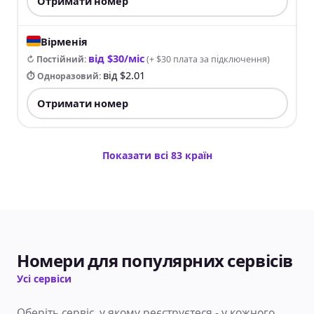
Отримати номер
Вірменія
від $30/міс
↻ Постійний
:
(
+ $30 плата за підключення
)
від $2.01
⏱ Одноразовий
:
Отримати номер
Показати всі 83 країн
Номери для популярних сервісів
Усі сервіси
Оберіть сервіс, у якому реєструєтеся - у кожного