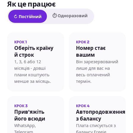
Як це працює
⏱ Одноразовий
↻ Постійний
КРОК 1
КРОК 2
Оберіть країну
Номер стає
й строк
вашим
1, 3, 6 або 12
Він зарезервований
місяців - довші
лише для вас на
плани коштують
весь оплачений
менше за місяць.
термін.
КРОК 3
КРОК 4
Прив'яжіть
Автопродовження
його всюди
з балансу
WhatsApp,
Плата списується з
Telegram,
балансу Freeje