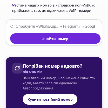
Частина наших номерів - справжні non-VoIP, їх
приймають там, де відхиляють VoIP-номери
Знайти номер
Потрібен номер надовго?
від $18/міс
Ваш власний номер, необмежена кількість
кодів, багато сервісів одночасно.
Автопродовження.
Купити постійний номер