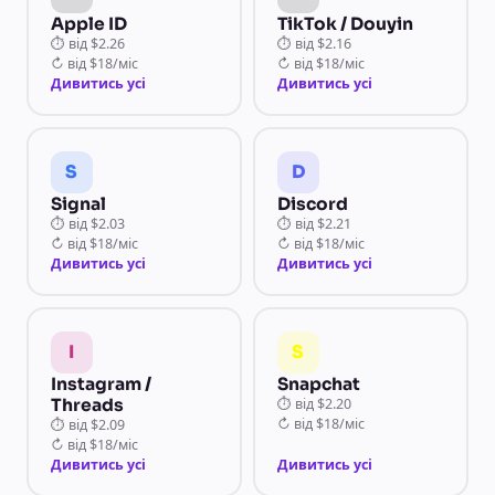
Apple ID
TikTok / Douyin
⏱
від
$2.26
⏱
від
$2.16
↻
від
$18/міс
↻
від
$18/міс
Дивитись усі
Дивитись усі
S
D
Signal
Discord
⏱
від
$2.03
⏱
від
$2.21
↻
від
$18/міс
↻
від
$18/міс
Дивитись усі
Дивитись усі
I
S
Instagram /
Snapchat
Threads
⏱
від
$2.20
↻
від
$18/міс
⏱
від
$2.09
↻
від
$18/міс
Дивитись усі
Дивитись усі