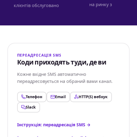
на ринку з
клієнтів обслуговано
ПЕРЕАДРЕСАЦІЯ SMS
Коди приходять туди, де ви
Кожне вхідне SMS автоматично
переадресовується на обраний вами канал.
Телефон
Email
HTTP(S) вебхук
Slack
Інструкція: переадресація SMS
→