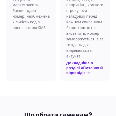
маркетплейси,
наприкінці кожного
банки - один
строку - ми
номер, необмежена
нагадуємо перед
кількість кодів,
кожним списанням.
повна історія SMS.
Якщо коштів не
вистачить, номер
заморожується, а за
тиждень-два
видаляється з
акаунта.
Докладніше в
розділі «Питання й
відповіді»
→
Що обрати саме вам?