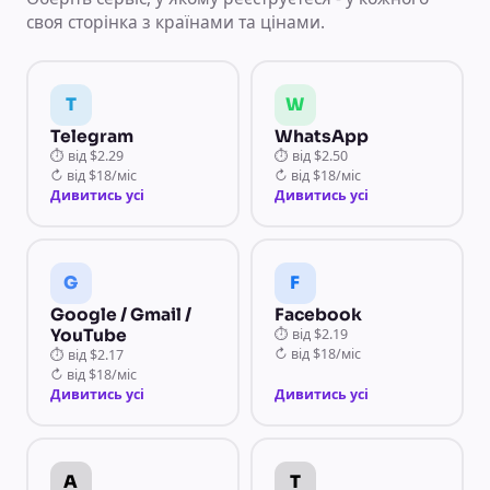
своя сторінка з країнами та цінами.
T
W
Telegram
WhatsApp
⏱
від
$2.29
⏱
від
$2.50
↻
від
$18/міс
↻
від
$18/міс
Дивитись усі
Дивитись усі
G
F
Google / Gmail /
Facebook
YouTube
⏱
від
$2.19
↻
від
$18/міс
⏱
від
$2.17
↻
від
$18/міс
Дивитись усі
Дивитись усі
A
T