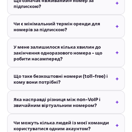
Що означає «вживаний» номер за
+
підпискою?
Чи є мінімальний термін оренди для
+
номерів за підпискою?
У мене залишилося кілька хвилин до
+
закінчення одноразового номера - що
робити насамперед?
Що таке безкоштовні номери (toll-free) і
+
кому вони потрібні?
Яка насправді різниця між non-VoIP і
+
звичайним віртуальним номером?
Чи можуть кілька людей із моєї команди
+
користуватися одним акаунтом?