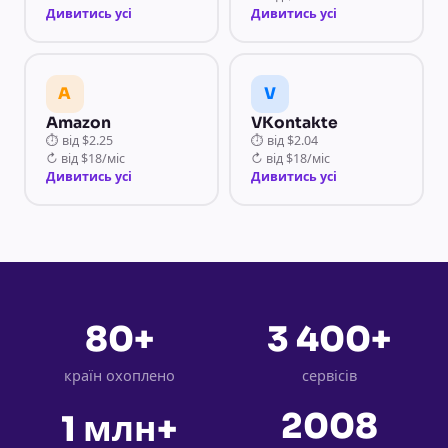
Дивитись усі
Дивитись усі
A
V
Amazon
VKontakte
⏱
від
$2.25
⏱
від
$2.04
↻
від
$18/міс
↻
від
$18/міс
Дивитись усі
Дивитись усі
80+
3 400+
країн охоплено
сервісів
2008
1 млн+