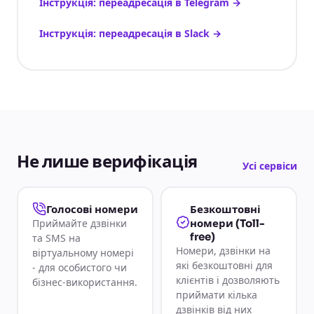
Інструкція: переадресація в Telegram
→
Інструкція: переадресація в Slack
→
Не лише верифікація
Усі сервіси
Голосові номери
Безкоштовні
Приймайте дзвінки
номери (Toll-
free)
та SMS на
Номери, дзвінки на
віртуальному номері
які безкоштовні для
- для особистого чи
клієнтів і дозволяють
бізнес-використання.
приймати кілька
дзвінків від них