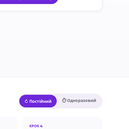
⏱ Одноразовий
↻ Постійний
КРОК 4