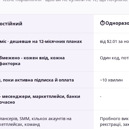
⏱ Однораз
остійний
/міс · дешевше на 12-місячних планах
від $2.01 за н
бмежено - кожен вхід, кожна
Один код, пот
факторка
, поки активна підписка й оплата
~10 хвилин
 - месенджери, маркетплейси, банки
-
очасно
ансерів, SMM, кількох акаунтів на
Пробного вико
кетплейсах, команд
реєстрації, з