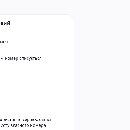
овий
омер
ім номер списується
ристання сервісу, однієї
ахисту власного номера