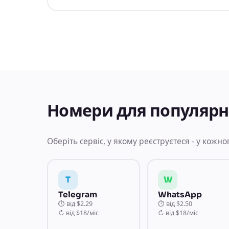
Номери для популярни
Оберіть сервіс, у якому реєструєтеся - у кожно
T
W
Telegram
WhatsApp
⏱
від
$2.29
⏱
від
$2.50
↻
від
$18/міс
↻
від
$18/міс