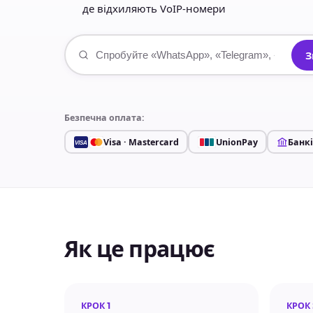
де відхиляють VoIP-номери
З
Безпечна оплата:
Visa · Mastercard
UnionPay
Банк
VISA
Як це працює
КРОК 1
КРОК 