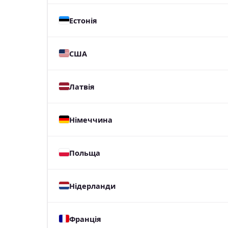
Естонія
США
Латвія
Німеччина
Польща
Нідерланди
Франція