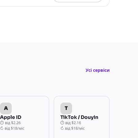
Усі сервіси
A
T
Apple ID
TikTok / Douyin
⏱
від
$2.26
⏱
від
$2.16
↻
від
$18/міс
↻
від
$18/міс