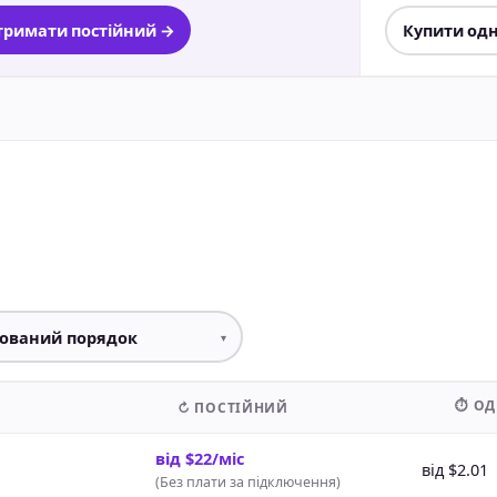
римати постійний →
Купити од
⏱ О
↻ ПОСТІЙНИЙ
від $22/міс
від $2.01
(
Без плати за підключення
)