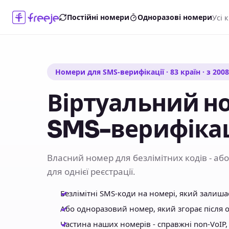
Усі 
Постійні номери
Одноразові номери
Номери для SMS-верифікації · 83 країн · з 200
Віртуальний н
SMS-верифікац
Власний номер для безлімітних кодів - а
для однієї реєстрації.
Безлімітні SMS-коди на номері, який залиш
Або одноразовий номер, який згорає після 
Частина наших номерів - справжні non-VoIP,