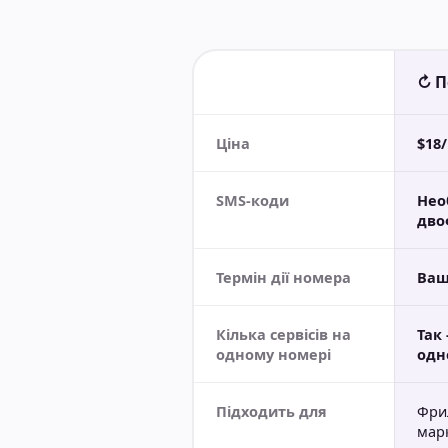
↻ П
Ціна
$18
SMS-коди
Нео
дво
Термін дії номера
Ваш
Кілька сервісів на
Так
одному номері
одн
Підходить для
Фрил
мар