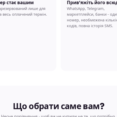
ер стає вашим
Прив'яжіть його всю
зарезервований лише для
WhatsApp, Telegram,
а весь оплачений термін.
маркетплейси, банки - од
номер, необмежена кількі
кодів, повна історія SMS.
Що обрати саме вам?
Чесне порівняння - щоб ви не купили не те, що потрібно.