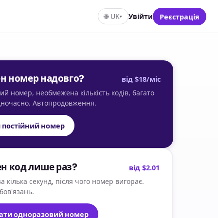
🌐
UK
Увійти
Реєстрація
▾
ен номер надовго?
від $18/міс
й номер, необмежена кількість кодів, багато
одночасно. Автопродовження.
 постійний номер
ен код лише раз?
від $2.01
а кілька секунд, після чого номер вигорає.
бов'язань.
ати одноразовий номер