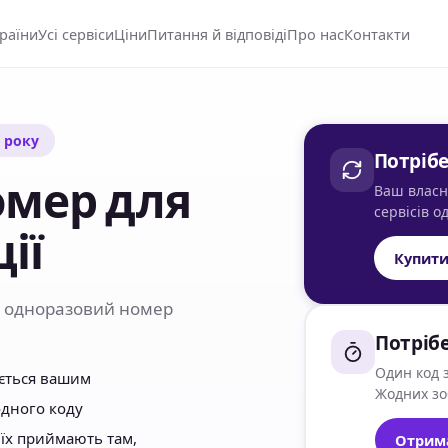
країни
Усі сервіси
Ціни
Питання й відповіді
Про нас
Контакти
8 року
Потріб
омер для
Ваш власни
сервісів 
ії
Купити
бо одноразовий номер
Потріб
Один код з
ається вашим
Жодних зо
одного коду
 їх приймають там,
Отрим