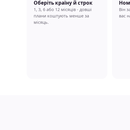
Оберіть країну й строк
Ном
1, 3, 6 або 12 місяців - довші
Він 
плани коштують менше за
вас н
місяць.