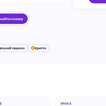
найти номер
івський переказ
Крипта
₿
2
КРОК 3