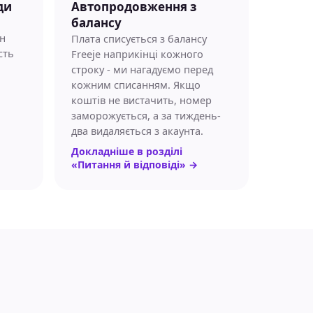
ди
Автопродовження з
балансу
ин
Плата списується з балансу
сть
Freeje наприкінці кожного
строку - ми нагадуємо перед
кожним списанням. Якщо
коштів не вистачить, номер
заморожується, а за тиждень-
два видаляється з акаунта.
Докладніше в розділі
«Питання й відповіді»
→