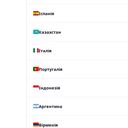
Іспанія
Казахстан
Італія
Португалія
Індонезія
Аргентина
Вірменія