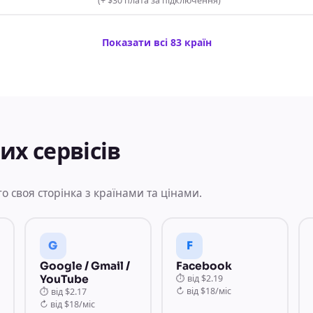
(
+ $30 плата за підключення
)
Показати всі 83 країн
х сервісів
го своя сторінка з країнами та цінами.
G
F
Google / Gmail /
Facebook
YouTube
⏱
від
$2.19
↻
від
$18/міс
⏱
від
$2.17
↻
від
$18/міс