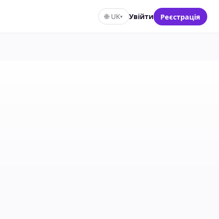
🌐
UK
Увійти
Реєстрація
▾