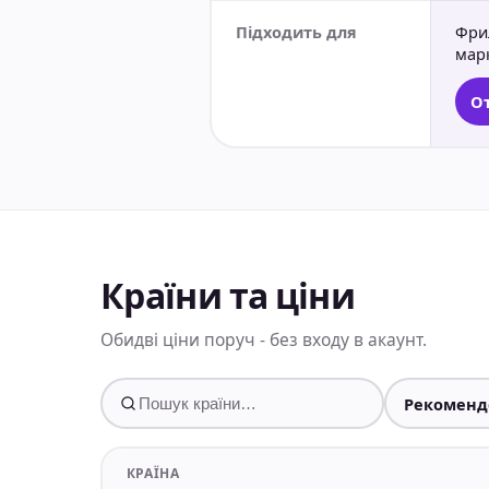
Підходить для
Фрил
мар
От
Країни та ціни
Обидві ціни поруч - без входу в акаунт.
КРАЇНА