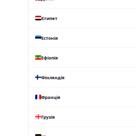
Єгипет
Естонія
Ефіопія
Фінляндія
Франція
Грузія