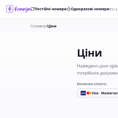
Усі 
Постійні номери
Одноразові номери
Головна
/
Ціни
Ціни
Наведені ціни оріє
потрібних докумен
Безпечна оплата:
Visa · Masterca
VISA