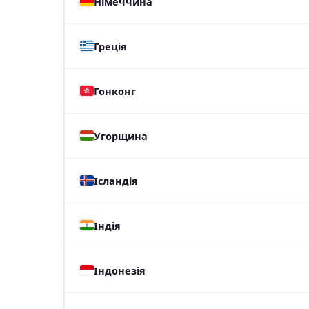
Німеччина
Греція
Гонконг
Угорщина
Ісландія
Індія
Індонезія