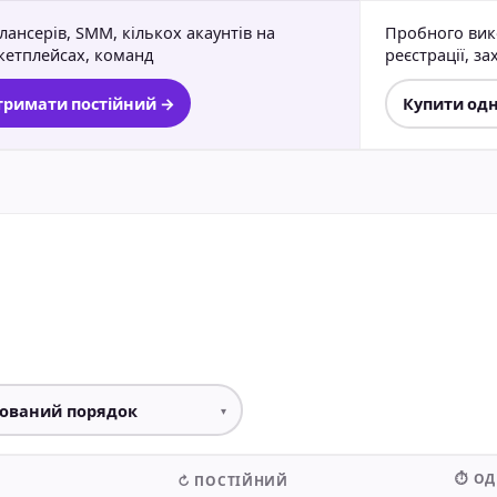
ансерів, SMM, кількох акаунтів на
Пробного вико
кетплейсах, команд
реєстрації, з
римати постійний →
Купити од
⏱ О
↻ ПОСТІЙНИЙ