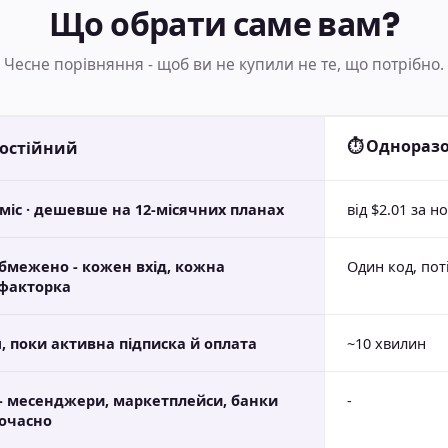
Що обрати саме вам?
Чесне порівняння - щоб ви не купили не те, що потрібно.
⏱ Однораз
остійний
/міс · дешевше на 12-місячних планах
від $2.01 за н
бмежено - кожен вхід, кожна
Один код, пот
факторка
, поки активна підписка й оплата
~10 хвилин
 - месенджери, маркетплейси, банки
-
очасно