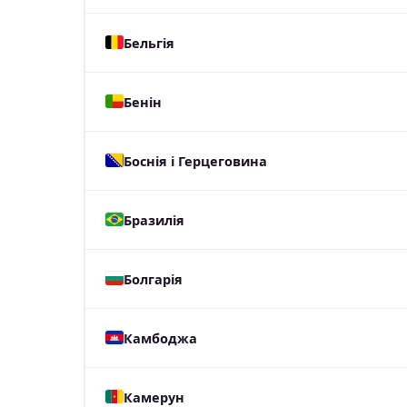
Бельгія
Бенін
Боснія і Герцеговина
Бразилія
Болгарія
Камбоджа
Камерун