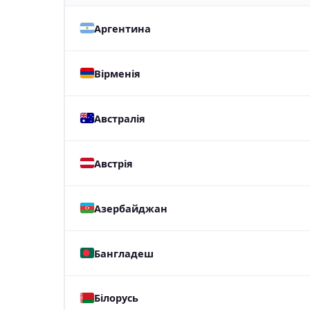
Аргентина
Вірменія
Австралія
Австрія
Азербайджан
Бангладеш
Білорусь