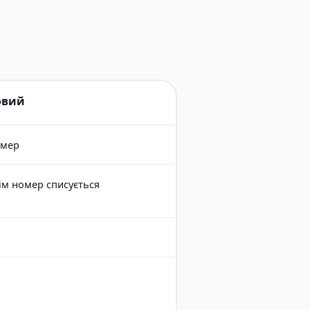
овий
омер
ім номер списується