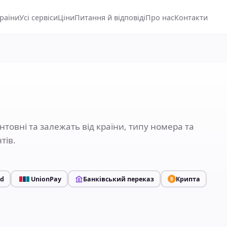
країни
Усі сервіси
Ціни
Питання й відповіді
Про нас
Контакти
нтовні та залежать від країни, типу номера та
тів.
rd
UnionPay
Банківський переказ
Крипта
₿