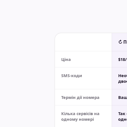
↻ П
Ціна
$18
SMS-коди
Нео
дво
Термін дії номера
Ваш
Кілька сервісів на
Так
одному номері
одн