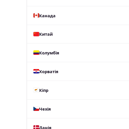
Канада
Китай
Колумбія
Хорватія
Кіпр
Чехія
Данія