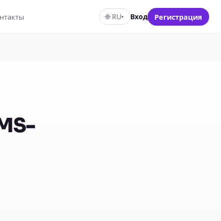
нтакты
🌐
RU
Вход
Регистрация
▾
SMS-