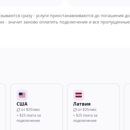
зываются сразу - услуги приостанавливаются до погашения дол
ь их - значит заново оплатить подключение и все пропущенны
США
Латвия
от
$25/мес
от
$25/мес
+ $25 плата за
+ $25 плата за
подключение
подключение