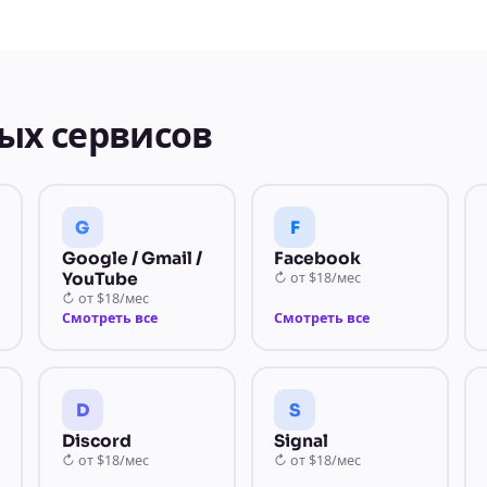
ых сервисов
G
F
Google / Gmail /
Facebook
YouTube
↻
от
$18/мес
↻
от
$18/мес
Смотреть все
Смотреть все
D
S
Discord
Signal
↻
от
$18/мес
↻
от
$18/мес