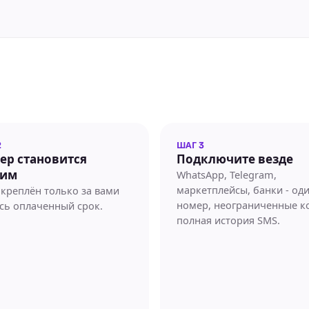
2
ШАГ 3
ер становится
Подключите везде
WhatsApp, Telegram,
им
маркетплейсы, банки - од
акреплён только за вами
номер, неограниченные к
есь оплаченный срок.
полная история SMS.