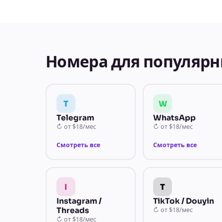
Номера для популярн
T
W
Telegram
WhatsApp
↻
от
$18/мес
↻
от
$18/мес
Смотреть все
Смотреть все
I
T
Instagram /
TikTok / Douyin
Threads
↻
от
$18/мес
↻
от
$18/мес