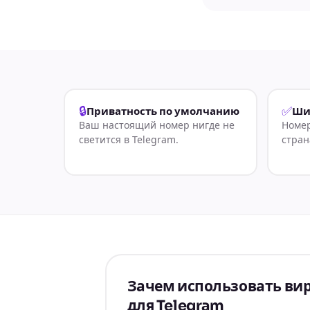
🔒
✅
Приватность по умолчанию
Ши
Ваш настоящий номер нигде не
Номер
светится в Telegram.
стран
Зачем использовать ви
для Telegram