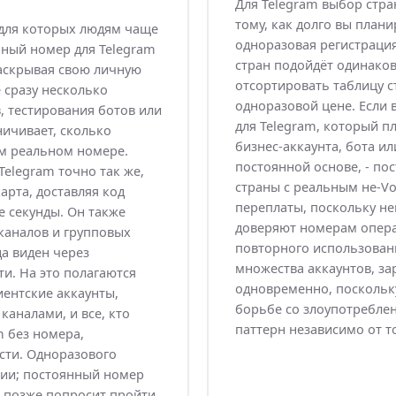
Для Telegram выбор стра
тому, как долго вы плани
 для которых людям чаще
одноразовая регистраци
ьный номер для Telegram
стран подойдёт одинаков
раскрывая свою личную
отсортировать таблицу с
е сразу несколько
одноразовой цене. Если 
, тестирования ботов или
для Telegram, который пл
ничивает, сколько
бизнес-аккаунта, бота и
ом реальном номере.
постоянной основе, - по
elegram точно так же,
страны с реальным не-V
арта, доставляя код
переплаты, поскольку н
е секунды. Он также
доверяют номерам опера
каналов и групповых
повторного использовани
а виден через
множества аккаунтов, з
и. На это полагаются
одновременно, поскольку
ентские аккаунты,
борьбе со злоупотребле
аналами, и все, кто
паттерн независимо от т
m без номера,
сти. Одноразового
ции; постоянный номер
m позже попросит пройти