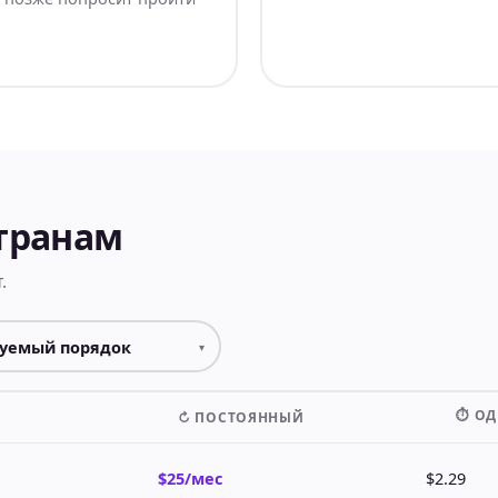
странам
.
⏱ О
↻ ПОСТОЯННЫЙ
$25/мес
$2.29