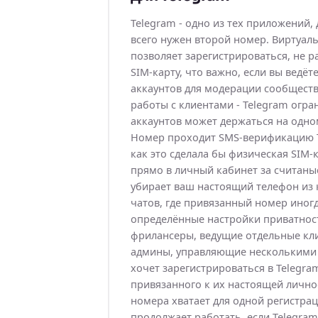
Telegram - одно из тех приложений,
всего нужен второй номер. Виртуал
позволяет зарегистрироваться, не 
SIM-карту, что важно, если вы ведёт
аккаунтов для модерации сообществ
работы с клиентами - Telegram огра
аккаунтов может держаться на одн
Номер проходит SMS-верификацию T
как это сделала бы физическая SIM-к
прямо в личный кабинет за считаны
убирает ваш настоящий телефон из 
чатов, где привязанный номер иногд
определённые настройки приватност
фрилансеры, ведущие отдельные кли
админы, управляющие несколькими к
хочет зарегистрироваться в Telegra
привязанного к их настоящей лично
номера хватает для одной регистра
продолжает работать, если Telegra