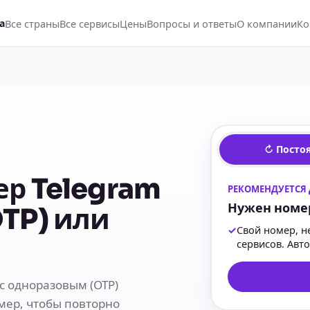
Все страны
Все сервисы
Цены
Вопросы и ответы
О компании
Ко
а
↻ Посто
ер Telegram
РЕКОМЕНДУЕТСЯ 
Нужен номе
OTP) или
✓
Свой номер, н
сервисов. Авт
с одноразовым (OTP)
мер, чтобы повторно