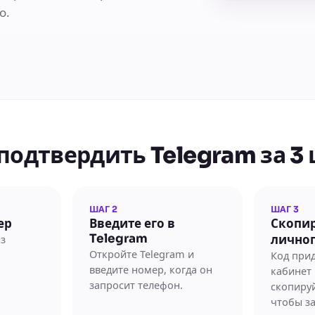
о.
подтвердить Telegram за 3
ШАГ 2
ШАГ 3
ер
Введите его в
Скопир
Telegram
з
личног
Откройте Telegram и
Код при
введите номер, когда он
кабинет 
запросит телефон.
скопируй
чтобы з