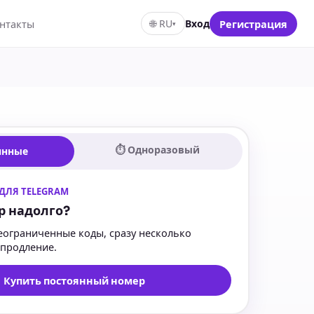
нтакты
🌐
RU
Вход
Регистрация
▾
⏱ Одноразовый
янные
ДЛЯ TELEGRAM
р надолго?
еограниченные коды, сразу несколько
опродление.
Купить постоянный номер