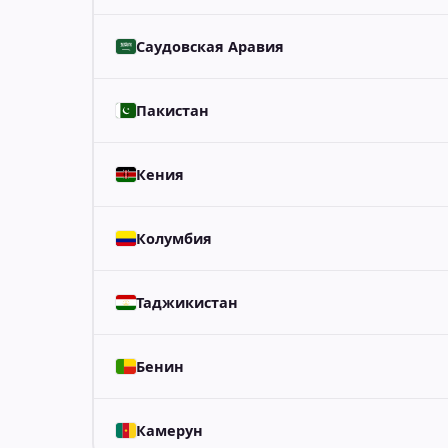
Саудовская Аравия
Пакистан
Кения
Колумбия
Таджикистан
Бенин
Камерун