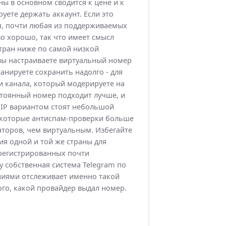
ны в основном сводится к цене и к
руете держать аккаунт. Если это
я, почти любая из поддерживаемых
о хорошо, так что имеет смысл
тран ниже по самой низкой
вы настраиваете виртуальный номер
анируете сохранить надолго - для
ли канала, который модерируете на
стоянный номер подходит лучше, и
oIP вариантом стоят небольшой
екоторые антиспам-проверки больше
торов, чем виртуальным. Избегайте
я одной и той же страны для
арегистрированных почти
 собственная система Telegram по
ниями отслеживает именно такой
ого, какой провайдер выдал номер.