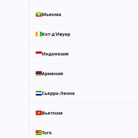
Мьянма
Кот-д’Ивуар
Индонезия
Армения
Сьерра-Леоне
Вьетнам
Того