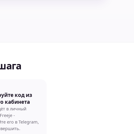
 шага
уйте код из
о кабинета
дёт в личный
Freeje -
те его в Telegram,
авершить.