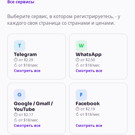
Все сервисы
Выберите сервис, в котором регистрируетесь, - у
каждого своя страница со странами и ценами.
T
W
Telegram
WhatsApp
⏱
от
$2.29
⏱
от
$2.50
↻
от
$18/мес
↻
от
$18/мес
Смотреть все
Смотреть все
G
F
Google / Gmail /
Facebook
YouTube
⏱
от
$2.19
↻
от
$18/мес
⏱
от
$2.17
↻
от
$18/мес
Смотреть все
Смотреть все