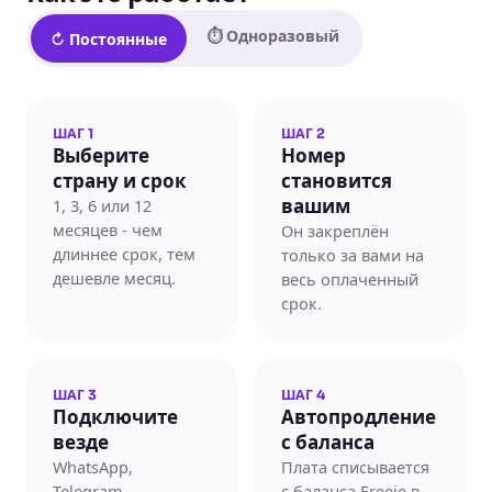
⏱ Одноразовый
↻ Постоянные
ШАГ 1
ШАГ 2
Выберите
Номер
страну и срок
становится
1, 3, 6 или 12
вашим
месяцев - чем
Он закреплён
длиннее срок, тем
только за вами на
дешевле месяц.
весь оплаченный
срок.
ШАГ 3
ШАГ 4
Подключите
Автопродление
везде
с баланса
WhatsApp,
Плата списывается
Telegram,
с баланса Freeje в