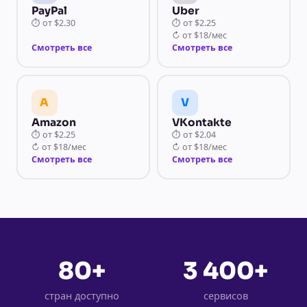
PayPal
Uber
⏱
от
$2.30
⏱
от
$2.25
↻
от
$18/мес
Смотреть все
Смотреть все
A
V
Amazon
VKontakte
⏱
от
$2.25
⏱
от
$2.04
↻
от
$18/мес
↻
от
$18/мес
Смотреть все
Смотреть все
80+
3 400+
стран доступно
сервисов