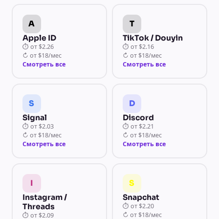
A
T
Apple ID
TikTok / Douyin
⏱
от
$2.26
⏱
от
$2.16
↻
от
$18/мес
↻
от
$18/мес
Смотреть все
Смотреть все
S
D
Signal
Discord
⏱
от
$2.03
⏱
от
$2.21
↻
от
$18/мес
↻
от
$18/мес
Смотреть все
Смотреть все
I
S
Instagram /
Snapchat
Threads
⏱
от
$2.20
↻
от
$18/мес
⏱
от
$2.09