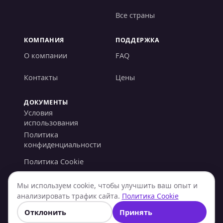
Все страны
КОМПАНИЯ
ПОДДЕРЖКА
О компании
FAQ
Контакты
Цены
ДОКУМЕНТЫ
Условия
использования
Политика
конфиденциальности
Политика Cookie
Политика AML/KYC
Мы используем cookie, чтобы улучшить ваш опыт и
анализировать трафик сайта.
Политика Cookie
Политика возвратов
Отклонить
Принять