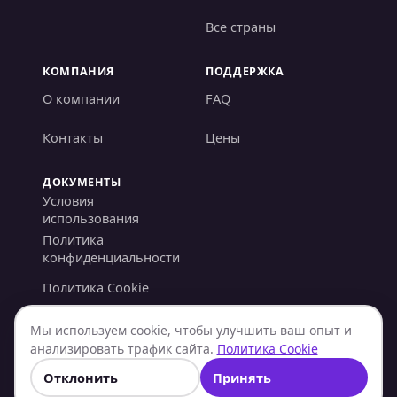
Все страны
КОМПАНИЯ
ПОДДЕРЖКА
О компании
FAQ
Контакты
Цены
ДОКУМЕНТЫ
Условия
использования
Политика
конфиденциальности
Политика Cookie
Политика AML/KYC
Мы используем cookie, чтобы улучшить ваш опыт и
анализировать трафик сайта.
Политика Cookie
Политика возвратов
Отклонить
Принять