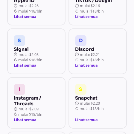
Apple ID
TikTok / Douyin
⏱
mulai
$2.26
⏱
mulai
$2.16
↻
mulai
$18/bln
↻
mulai
$18/bln
Lihat semua
Lihat semua
S
D
Signal
Discord
⏱
mulai
$2.03
⏱
mulai
$2.21
↻
mulai
$18/bln
↻
mulai
$18/bln
Lihat semua
Lihat semua
I
S
Instagram /
Snapchat
Threads
⏱
mulai
$2.20
↻
mulai
$18/bln
⏱
mulai
$2.09
↻
mulai
$18/bln
Lihat semua
Lihat semua