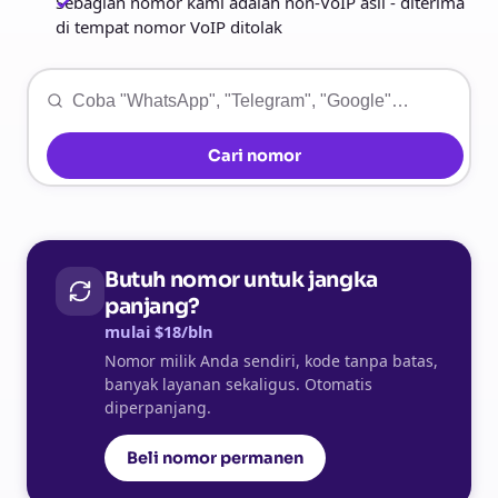
Sebagian nomor kami adalah non-VoIP asli - diterima
di tempat nomor VoIP ditolak
Cari nomor
Butuh nomor untuk jangka
panjang?
mulai $18/bln
Nomor milik Anda sendiri, kode tanpa batas,
banyak layanan sekaligus. Otomatis
diperpanjang.
Beli nomor permanen