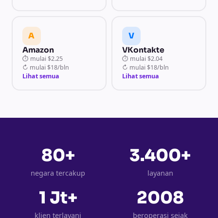
A
V
Amazon
VKontakte
⏱
mulai
$2.25
⏱
mulai
$2.04
↻
mulai
$18/bln
↻
mulai
$18/bln
Lihat semua
Lihat semua
80+
3.400+
negara tercakup
layanan
1 Jt+
2008
klien terlayani
beroperasi sejak