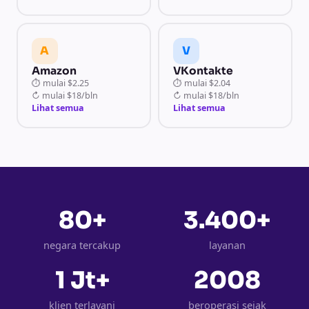
A
V
Amazon
VKontakte
⏱
mulai
$2.25
⏱
mulai
$2.04
↻
mulai
$18/bln
↻
mulai
$18/bln
Lihat semua
Lihat semua
80+
3.400+
negara tercakup
layanan
1 Jt+
2008
klien terlayani
beroperasi sejak