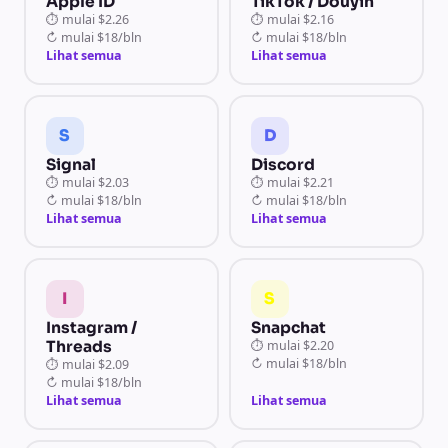
Apple ID
TikTok / Douyin
⏱
mulai
$2.26
⏱
mulai
$2.16
↻
mulai
$18/bln
↻
mulai
$18/bln
Lihat semua
Lihat semua
S
D
Signal
Discord
⏱
mulai
$2.03
⏱
mulai
$2.21
↻
mulai
$18/bln
↻
mulai
$18/bln
Lihat semua
Lihat semua
I
S
Instagram /
Snapchat
Threads
⏱
mulai
$2.20
↻
mulai
$18/bln
⏱
mulai
$2.09
↻
mulai
$18/bln
Lihat semua
Lihat semua