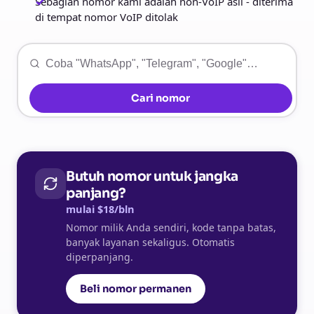
Sebagian nomor kami adalah non-VoIP asli - diterima
di tempat nomor VoIP ditolak
Cari nomor
Butuh nomor untuk jangka
panjang?
mulai $18/bln
Nomor milik Anda sendiri, kode tanpa batas,
banyak layanan sekaligus. Otomatis
diperpanjang.
Beli nomor permanen