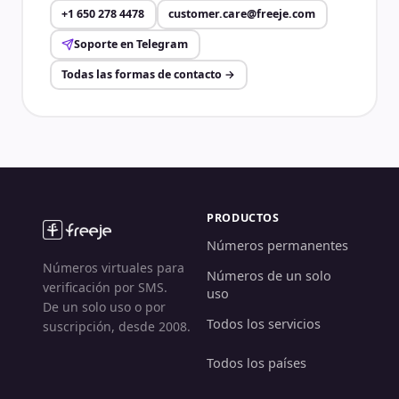
+1 650 278 4478
customer.care@freeje.com
Soporte en Telegram
Todas las formas de contacto
→
PRODUCTOS
Números permanentes
Números virtuales para
Números de un solo
verificación por SMS.
uso
De un solo uso o por
Todos los servicios
suscripción, desde 2008.
Todos los países