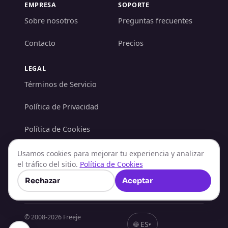
EMPRESA
SOPORTE
Sobre nosotros
Preguntas frecuentes
Contacto
Precios
LEGAL
Términos de Servicio
Política de Privacidad
Política de Cookies
Política AML/KYC
Usamos cookies para mejorar tu experiencia y analizar
el tráfico del sitio.
Política de Cookies
Política de Reembolsos
Rechazar
Aceptar
© 2008-
2026
Freeje
🌐
ES
▾