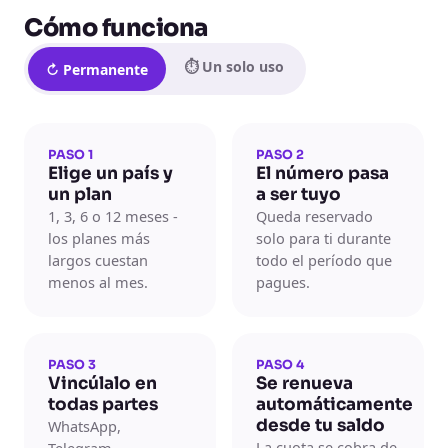
Cómo funciona
⏱ Un solo uso
↻ Permanente
PASO 1
PASO 2
Elige un país y
El número pasa
un plan
a ser tuyo
1, 3, 6 o 12 meses -
Queda reservado
los planes más
solo para ti durante
largos cuestan
todo el período que
menos al mes.
pagues.
PASO 3
PASO 4
Vincúlalo en
Se renueva
todas partes
automáticamente
desde tu saldo
WhatsApp,
La cuota se cobra de