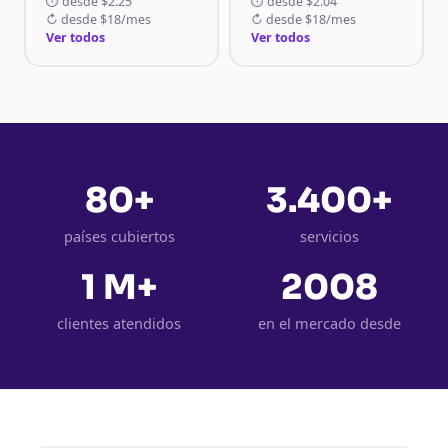
⏱
desde
$2.25
⏱
desde
$2.04
↻
desde
$18/mes
↻
desde
$18/mes
Ver todos
Ver todos
80+
3.400+
países cubiertos
servicios
1 M+
2008
clientes atendidos
en el mercado desde