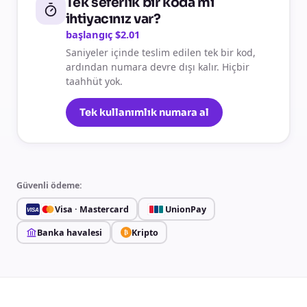
Tek seferlik bir koda mı
ihtiyacınız var?
başlangıç $2.01
Saniyeler içinde teslim edilen tek bir kod,
ardından numara devre dışı kalır. Hiçbir
taahhüt yok.
Tek kullanımlık numara al
Güvenli ödeme:
Visa · Mastercard
UnionPay
VISA
Banka havalesi
Kripto
₿