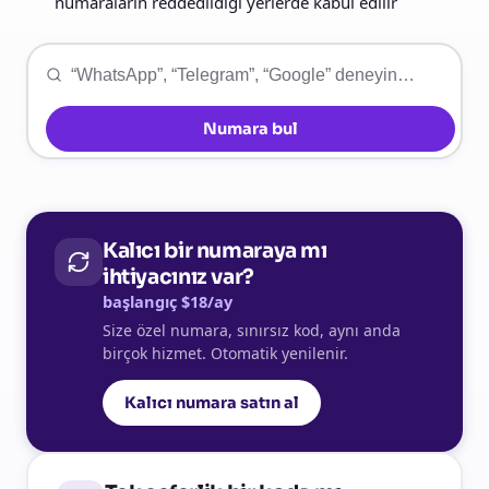
numaraların reddedildiği yerlerde kabul edilir
Numara bul
Kalıcı bir numaraya mı
ihtiyacınız var?
başlangıç $18/ay
Size özel numara, sınırsız kod, aynı anda
birçok hizmet. Otomatik yenilenir.
Kalıcı numara satın al