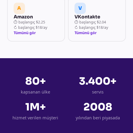
A
V
Amazon
VKontakte
⏱
başlangıç
$2.25
⏱
başlangıç
$2.04
↻
başlangıç
$18/ay
↻
başlangıç
$18/ay
Tümünü gör
Tümünü gör
80+
3.400+
kapsanan ülke
servis
1M+
2008
hizmet verilen müşteri
yılından beri piyasada