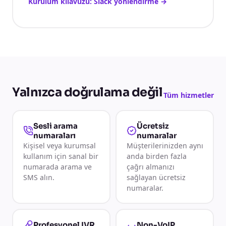
Kurulum kılavuzu: Slack yönlendirme
→
Yalnızca doğrulama değil
Tüm hizmetler
Sesli arama
Ücretsiz
numaraları
numaralar
Kişisel veya kurumsal
Müşterilerinizden aynı
kullanım için sanal bir
anda birden fazla
numarada arama ve
çağrı almanızı
SMS alın.
sağlayan ücretsiz
numaralar.
Non-VoIP
Profesyonel IVR