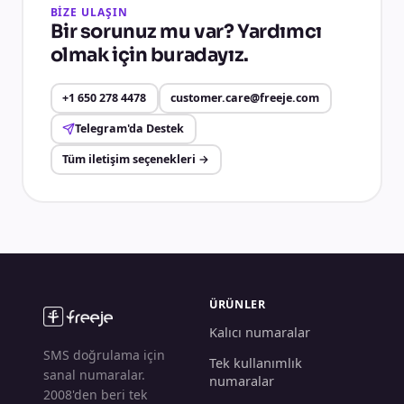
BİZE ULAŞIN
Bir sorunuz mu var? Yardımcı
olmak için buradayız.
+1 650 278 4478
customer.care@freeje.com
Telegram'da Destek
Tüm iletişim seçenekleri
→
ÜRÜNLER
Kalıcı numaralar
SMS doğrulama için
Tek kullanımlık
sanal numaralar.
numaralar
2008'den beri tek