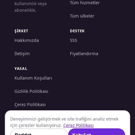
Tüm hizmetler
kullanımlık veya
abonelikle.
Tüm ülkeler
ŞİRKET
DESTEK
Hakkımızda
SSS
İletişim
Fiyatlandırma
YASAL
Kullanım Koşulları
Gizlilik Politikası
Çerez Politikası
AML/KYC Politikası
Deneyiminizi geliştirmek ve site trafiğini analiz etmek
için çerezler kullanıyoruz.
Çerez Politikası
İade Politikası
Reddet
Kabul et