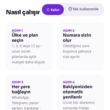
⏱ Tek kullanımlık
↻ Kalıcı
Nasıl çalışır
ADIM 1
ADIM 2
Ülke ve plan
Numara sizin
seçin
olur
1, 3, 6 veya 12 ay -
Ödediğiniz süre
uzun süreli
boyunca yalnızca
planlarda aylık
size ayrılır.
maliyet daha düşük.
ADIM 3
ADIM 4
Her yere
Bakiyenizden
bağlayın
otomatik
yenilenir
WhatsApp,
Ücret her dönemin
Telegram, pazar
sonunda Freeje
yerleri, bankalar -