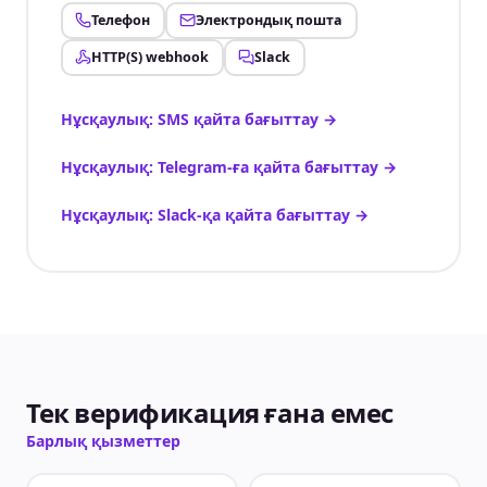
Телефон
Электрондық пошта
HTTP(S) webhook
Slack
Нұсқаулық: SMS қайта бағыттау
→
Нұсқаулық: Telegram-ға қайта бағыттау
→
Нұсқаулық: Slack-қа қайта бағыттау
→
Тек верификация ғана емес
Барлық қызметтер