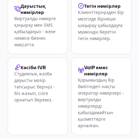
Дауыстық
Тегін нөмірлер
нөмірлер
Клиенттеріңізден бір
Виртуалды нөмірге
мезгілде бірнеше
қоңырау мен SMS
қоңырау қабылдауға
қабылдаңыз - жеке
мүмкіндік беретін
немесе бизнес
тегін нөмірлер.
мақсатта.
Кәсіби IVR
VoIP емес
Студиялық жазба
нөмірлер
Қорымыздың бір
дауысты мәзір
бөлігіндегі нақты
тапсырыс беріңіз -
оператор нөмірлері -
біз жазып, сізге
виртуалды
орнатып береміз.
нөмірлерді
қабылдамайтын
қызметтерге
арналған.