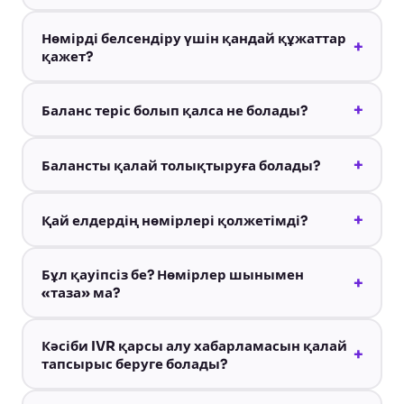
Нөмірді белсендіру үшін қандай құжаттар
+
қажет?
+
Баланс теріс болып қалса не болады?
+
Балансты қалай толықтыруға болады?
+
Қай елдердің нөмірлері қолжетімді?
Бұл қауіпсіз бе? Нөмірлер шынымен
+
«таза» ма?
Кәсіби IVR қарсы алу хабарламасын қалай
+
тапсырыс беруге болады?