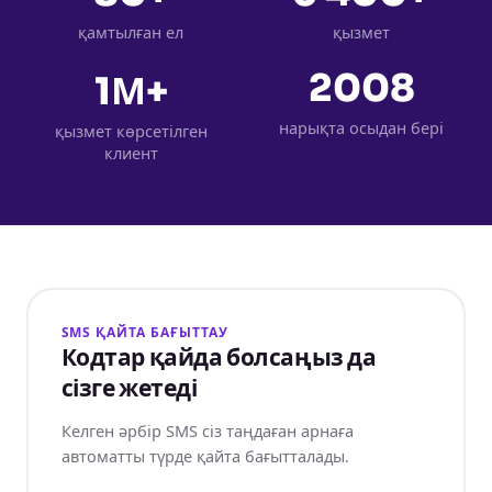
қамтылған ел
қызмет
2008
1М+
нарықта осыдан бері
қызмет көрсетілген
клиент
SMS ҚАЙТА БАҒЫТТАУ
Кодтар қайда болсаңыз да
сізге жетеді
Келген әрбір SMS сіз таңдаған арнаға
автоматты түрде қайта бағытталады.