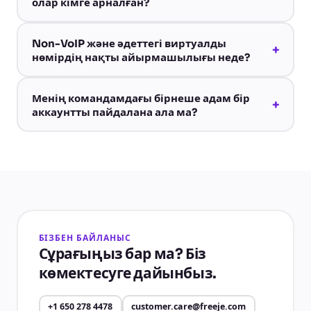
олар кімге арналған?
Non-VoIP және әдеттегі виртуалды
+
нөмірдің нақты айырмашылығы неде?
Менің командамдағы бірнеше адам бір
+
аккаунтты пайдалана ала ма?
БІЗБЕН БАЙЛАНЫС
Сұрағыңыз бар ма? Біз
көмектесуге дайынбыз.
+1 650 278 4478
customer.care@freeje.com