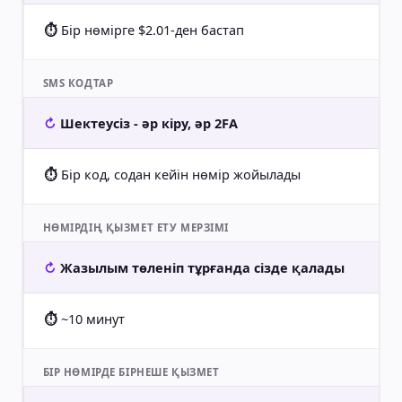
Бір нөмірге $2.01-ден бастап
SMS КОДТАР
Шектеусіз - әр кіру, әр 2FA
Бір код, содан кейін нөмір жойылады
НӨМІРДІҢ ҚЫЗМЕТ ЕТУ МЕРЗІМІ
Жазылым төленіп тұрғанда сізде қалады
~10 минут
БІР НӨМІРДЕ БІРНЕШЕ ҚЫЗМЕТ