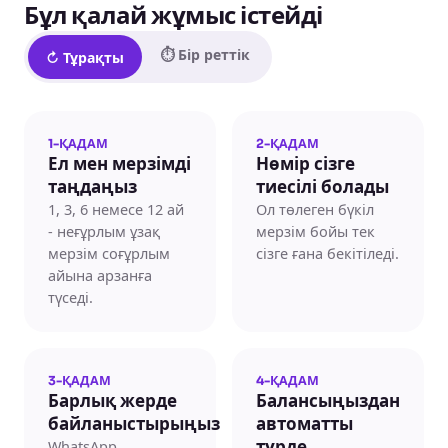
Бұл қалай жұмыс істейді
⏱ Бір реттік
↻ Тұрақты
1-ҚАДАМ
2-ҚАДАМ
Ел мен мерзімді
Нөмір сізге
таңдаңыз
тиесілі болады
1, 3, 6 немесе 12 ай
Ол төлеген бүкіл
- неғұрлым ұзақ
мерзім бойы тек
мерзім соғұрлым
сізге ғана бекітіледі.
айына арзанға
түседі.
3-ҚАДАМ
4-ҚАДАМ
Барлық жерде
Балансыңыздан
байланыстырыңыз
автоматты
WhatsApp,
түрде