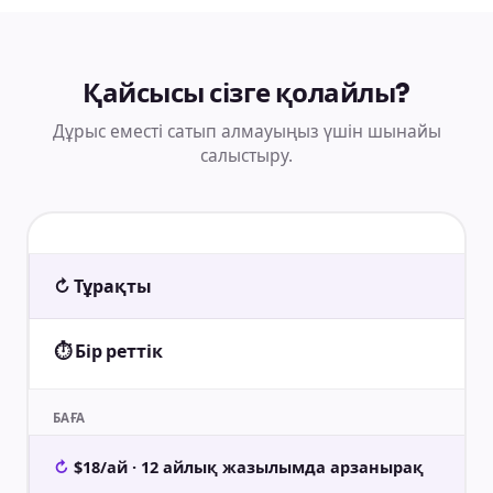
Қайсысы сізге қолайлы?
Дұрыс еместі сатып алмауыңыз үшін шынайы
салыстыру.
↻ Тұрақты
⏱ Бір реттік
БАҒА
$18/ай · 12 айлық жазылымда арзанырақ