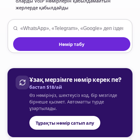
оларды VoIP нөмірлерін қабылдамайтын
жерлерде қабылдайды
Нөмір табу
Ұзақ мерзімге нөмір керек пе?
бастап $18/ай
Өз нөміріңіз, шектеусіз код, бір мезгілде
бірнеше қызмет. Автоматты түрде
ұзартылады.
Тұрақты нөмір сатып алу