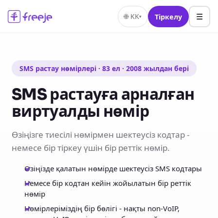
☰
🌐
KK
Тіркелу
▾
SMS растау нөмірлері · 83 ел · 2008 жылдан бері
SMS растауға арналған
виртуалды нөмір
Өзіңізге тиесілі нөмірмен шектеусіз кодтар -
немесе бір тіркеу үшін бір реттік нөмір.
Өзіңізде қалатын нөмірде шектеусіз SMS кодтары
Немесе бір кодтан кейін жойылатын бір реттік
нөмір
Нөмірлеріміздің бір бөлігі - нақты non-VoIP,