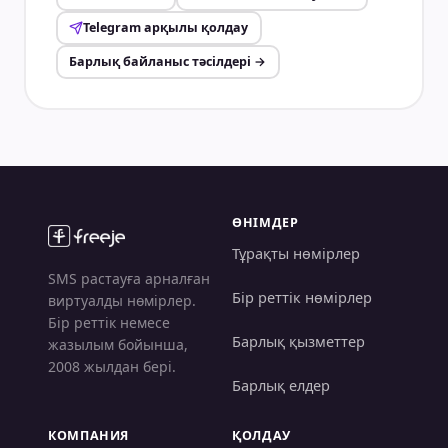
Telegram арқылы қолдау
Барлық байланыс тәсілдері
→
ӨНІМДЕР
Тұрақты нөмірлер
SMS растауға арналған
Бір реттік нөмірлер
виртуалды нөмірлер.
Бір реттік немесе
Барлық қызметтер
жазылым бойынша,
2008 жылдан бері.
Барлық елдер
КОМПАНИЯ
ҚОЛДАУ