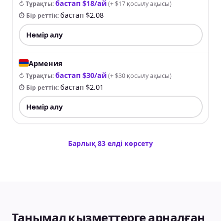
бастап $18/ай
↻ Тұрақты
:
(
+ $17 қосылу ақысы
)
бастап $2.08
⏱ Бір реттік
:
Нөмір алу
Армения
бастап $30/ай
↻ Тұрақты
:
(
+ $30 қосылу ақысы
)
бастап $2.01
⏱ Бір реттік
:
Нөмір алу
Барлық 83 елді көрсету
Танымал қызметтерге арналған