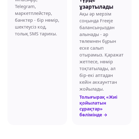
Telegram,
ұзартылады
маркетплейстер,
Ақы әр мерзім
банктер - бір нөмір,
соңында Freeje
шектеусіз код,
балансыңыздан
толық SMS тарихы.
алынады - әр
төлемнен бұрын
еске салып
отырамыз. Қаражат
жетпесе, нөмір
тоқтатылады, ал
бір-екі аптадан
кейін аккаунттан
жойылады.
Толығырақ «Жиі
қойылатын
сұрақтар»
бөлімінде
→