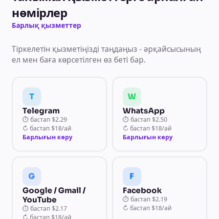
нөмірлер
Барлық қызметтер
Тіркелетін қызметіңізді таңдаңыз - әрқайсысының
ел мен баға көрсетілген өз беті бар.
T
W
Telegram
WhatsApp
⏱
бастап
$2.29
⏱
бастап
$2.50
↻
бастап
$18/ай
↻
бастап
$18/ай
Барлығын көру
Барлығын көру
G
F
Google / Gmail /
Facebook
YouTube
⏱
бастап
$2.19
↻
бастап
$18/ай
⏱
бастап
$2.17
↻
бастап
$18/ай