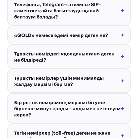
Телефонға, Telegram-ға немесе SIP-
+
клиентке қайта бағыттауды қалай
баптауға болады?
+
«GOLD» немесе әдемі нөмір деген не?
Тұрақты нөмірдегі «қолданылған» деген
+
не білдіреді?
Тұрақты нөмірлер үшін минималды
+
жалдау мерзімі бар ма?
Бір реттік нөмірімнің мерзімі бітуіне
+
бірнеше минут қалды - алдымен не істеуім
керек?
Тегін нөмірлер (toll-free) деген не және
+