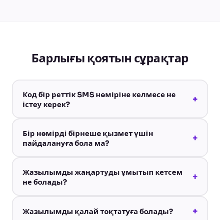
Барлығы қоятын сұрақтар
Код бір реттік SMS нөміріне келмесе не
+
істеу керек?
Бір нөмірді бірнеше қызмет үшін
+
пайдалануға бола ма?
Жазылымды жаңартуды ұмытып кетсем
+
не болады?
+
Жазылымды қалай тоқтатуға болады?