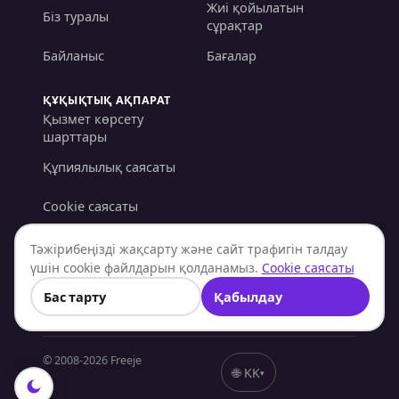
Жиі қойылатын
Біз туралы
сұрақтар
Байланыс
Бағалар
ҚҰҚЫҚТЫҚ АҚПАРАТ
Қызмет көрсету
шарттары
Құпиялылық саясаты
Cookie саясаты
AML/KYC саясаты
Тәжірибеңізді жақсарту және сайт трафигін талдау
үшін cookie файлдарын қолданамыз.
Cookie саясаты
Қайтарым саясаты
Бас тарту
Қабылдау
© 2008-
2026
Freeje
🌐
KK
▾