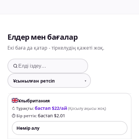
Елдер мен бағалар
Екі баға да қатар - тіркелудің қажеті жоқ.
Ұлыбритания
бастап $22/ай
↻ Тұрақты
:
(
Қосылу ақысы жоқ
)
бастап $2.01
⏱ Бір реттік
:
Нөмір алу