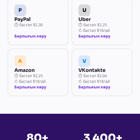
P
U
PayPal
Uber
⏱
бастап
$2.30
⏱
бастап
$2.25
↻
бастап
$18/ай
Барлығын көру
Барлығын көру
A
V
Amazon
VKontakte
⏱
бастап
$2.25
⏱
бастап
$2.04
↻
бастап
$18/ай
↻
бастап
$18/ай
Барлығын көру
Барлығын көру
80+
3 400+