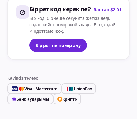
Бір рет код керек пе?
бастап $2.01
Бір код, бірнеше секундта жеткізіледі,
содан кейін нөмір жойылады. Ешқандай
міндеттеме жоқ.
Бір реттік нөмір алу
Қауіпсіз төлем:
Visa · Mastercard
UnionPay
VISA
Банк аударымы
Крипто
₿